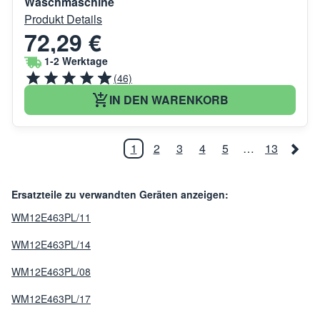
Waschmaschine
Produkt Details
72,29 €
1-2 Werktage
(46)
IN DEN WARENKORB
1
2
3
4
5
…
13
Ersatzteile zu verwandten Geräten anzeigen:
WM12E463PL/11
WM12E463PL/14
WM12E463PL/08
WM12E463PL/17