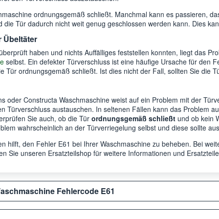
schmaschine ordnungsgemäß schließt. Manchmal kann es passieren, da
t und die Tür dadurch nicht weit genug geschlossen werden kann. Dies ka
r Übeltäter
erprüft haben und nichts Auffälliges feststellen konnten, liegt das Pr
ne
selbst. Ein defekter Türverschluss ist eine häufige Ursache für den F
 Tür ordnungsgemäß schließt. Ist dies nicht der Fall, sollten Sie die 
s oder Constructa Waschmaschine weist auf ein Problem mit der Türverr
n Türverschluss austauschen. In seltenen Fällen kann das Problem au
berprüfen Sie auch, ob die Tür
ordnungsgemäß schließt
und ob kein W
Problem wahrscheinlich an der Türverriegelung selbst und diese sollte a
hnen hilft, den Fehler E61 bei Ihrer Waschmaschine zu beheben. Bei we
n Sie unseren Ersatzteilshop für weitere Informationen und Ersatzteile
Waschmaschine Fehlercode E61