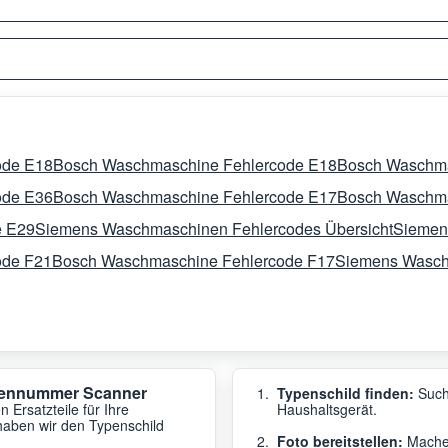
ode E18
Bosch Waschmaschine Fehlercode E18
Bosch Waschma
ode E36
Bosch Waschmaschine Fehlercode E17
Bosch Waschma
e E29
Siemens Waschmaschinen Fehlercodes Übersicht
Siemen
ode F21
Bosch Waschmaschine Fehlercode F17
Siemens Wasch
ypennummer Scanner
Typenschild finden:
Such
 Ersatzteile für Ihre
Haushaltsgerät.
haben wir den Typenschild
Foto bereitstellen:
Machen