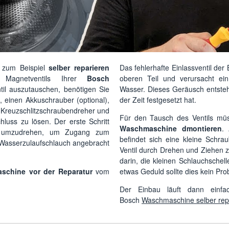
 zum Beispiel
selber reparieren
Das fehlerhafte Einlassventil de
agnetventils Ihrer
Bosch
oberen Teil und verursacht ei
til auszutauschen, benötigen Sie
Wasser. Dieses Geräusch entsteht
 einen Akkuschrauber (optional),
der Zeit festgesetzt hat.
 Kreuzschlitzschraubendreher und
Für den Tausch des Ventils m
uss zu lösen. Der erste Schritt
Waschmaschine dmontieren
. 
e umzudrehen, um Zugang zum
befindet sich eine kleine Schr
m Wasserzulaufschlauch angebracht
Ventil durch Drehen und Ziehen zu
darin, die kleinen Schlauchschel
chine vor der Reparatur
vom
etwas Geduld sollte dies kein Pro
Der Einbau läuft dann einfa
Bosch
Waschmaschine selber rep