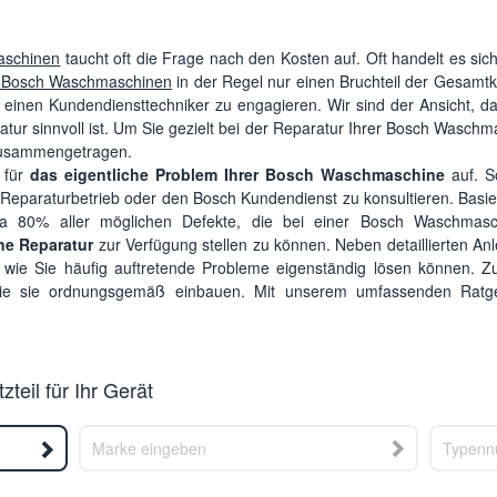
aschinen
taucht oft die Frage nach den Kosten auf. Oft handelt es si
ür Bosch Waschmaschinen
in der Regel nur einen Bruchteil der Gesamtko
st, einen Kundendiensttechniker zu engagieren. Wir sind der Ansicht, d
atur sinnvoll ist. Um Sie gezielt bei der Reparatur Ihrer Bosch Waschm
 zusammengetragen.
 für
das eigentliche Problem Ihrer Bosch Waschmaschine
auf. So
n Reparaturbetrieb oder den Bosch Kundendienst zu konsultieren. Basi
twa 80% aller möglichen Defekte, die bei einer Bosch Waschmasch
ine Reparatur
zur Verfügung stellen zu können. Neben detaillierten An
, wie Sie häufig auftretende Probleme eigenständig lösen können. 
 Sie sie ordnungsgemäß einbauen. Mit unserem umfassenden Ratge
teil für Ihr Gerät