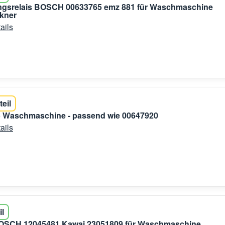
ungsrelais BOSCH 00633765 emz 881 für Waschmaschine
kner
ails
teil
b Waschmaschine - passend wie 00647920
ails
il
OSCH 12045481 Kawai 23051809 für Waschmaschine