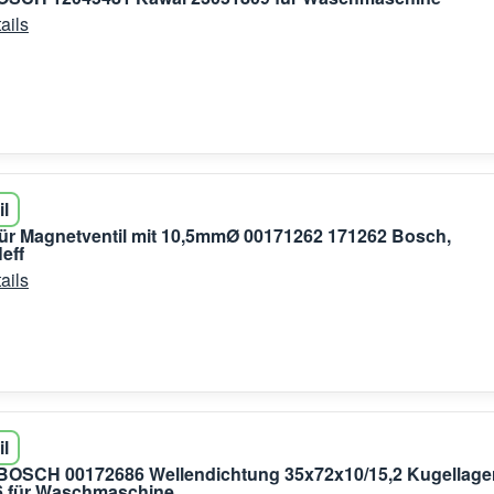
ails
il
ür Magnetventil mit 10,5mmØ 00171262 171262 Bosch,
eff
ails
il
 BOSCH 00172686 Wellendichtung 35x72x10/15,2 Kugellage
6 für Waschmaschine