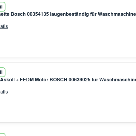
il
ette Bosch 00354135 laugenbeständig für Waschmaschine
ails
il
r Askoll + FEDM Motor BOSCH 00639025 für Waschmaschin
ails