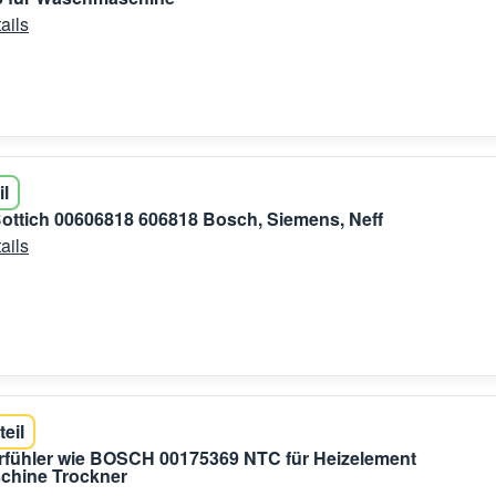
ails
il
Bottich 00606818 606818 Bosch, Siemens, Neff
ails
teil
rfühler wie BOSCH 00175369 NTC für Heizelement
hine Trockner