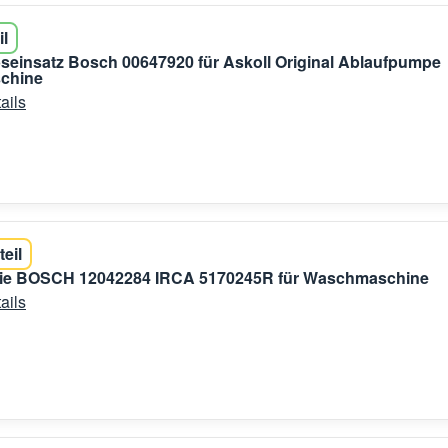
il
seinsatz Bosch 00647920 für Askoll Original Ablaufpumpe
chine
ails
teil
wie BOSCH 12042284 IRCA 5170245R für Waschmaschine
ails