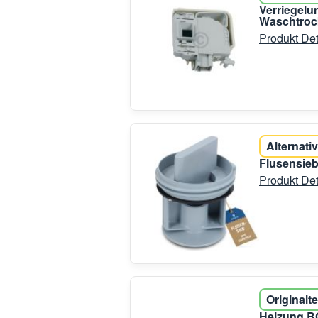
Verriegel
Waschtroc
Produkt Det
Alternativ
Flusensie
Produkt Det
Originalte
Heizung B