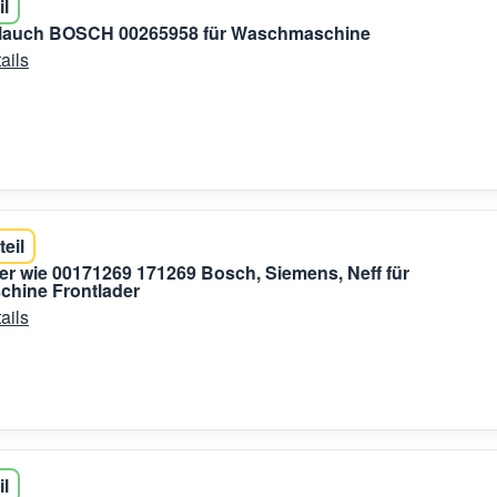
il
hlauch BOSCH 00265958 für Waschmaschine
ails
teil
er wie 00171269 171269 Bosch, Siemens, Neff für
hine Frontlader
ails
il