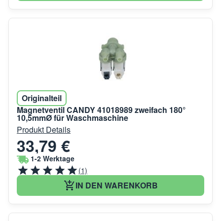
Originalteil
Magnetventil CANDY 41018989 zweifach 180°
10,5mmØ für Waschmaschine
Produkt Details
33,79 €
1-2 Werktage
(1)
IN DEN WARENKORB