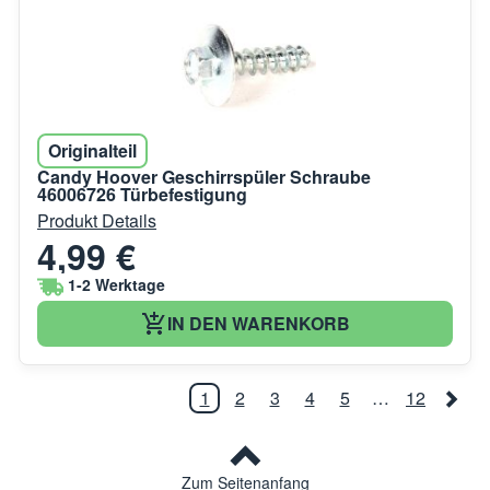
Originalteil
Candy Hoover Geschirrspüler Schraube
46006726 Türbefestigung
Produkt Details
4,99 €
1-2 Werktage
IN DEN WARENKORB
1
2
3
4
5
…
12
Zum Seitenanfang