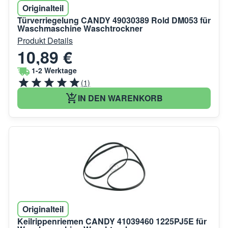
Originalteil
Türverriegelung CANDY 49030389 Rold DM053 für
Waschmaschine Waschtrockner
Produkt Details
10,89 €
1-2 Werktage
(1)
IN DEN WARENKORB
Originalteil
Keilrippenriemen CANDY 41039460 1225PJ5E für