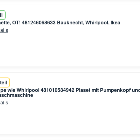
il
tte, OT! 481246068633 Bauknecht, Whirlpool, Ikea
ails
teil
pe wie Whirlpool 481010584942 Plaset mit Pumpenkopf un
Waschmaschine
ails