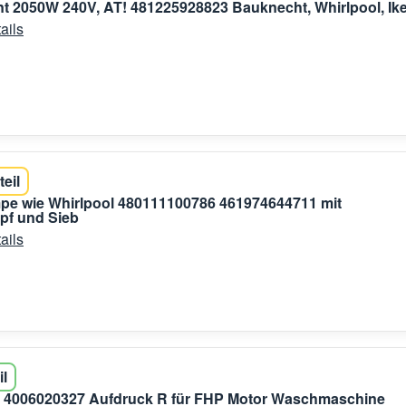
t 2050W 240V, AT! 481225928823 Bauknecht, Whirlpool, Ik
ails
teil
pe wie Whirlpool 480111100786 461974644711 mit
f und Sieb
ails
il
 4006020327 Aufdruck R für FHP Motor Waschmaschine