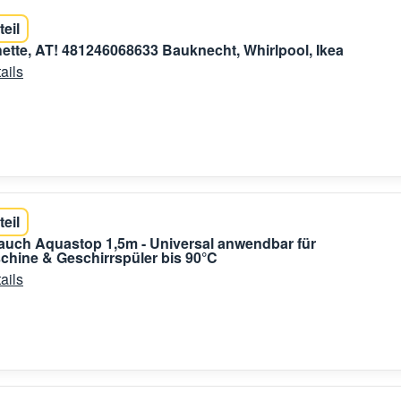
teil
tte, AT! 481246068633 Bauknecht, Whirlpool, Ikea
ails
teil
auch Aquastop 1,5m - Universal anwendbar für
hine & Geschirrspüler bis 90°C
ails