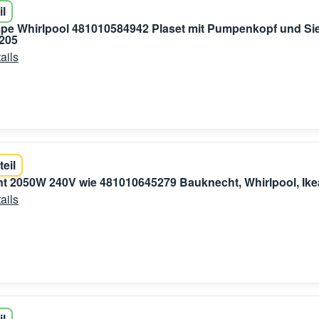
il
pe Whirlpool 481010584942 Plaset mit Pumpenkopf und Si
205
ails
teil
t 2050W 240V wie 481010645279 Bauknecht, Whirlpool, Ike
ails
il