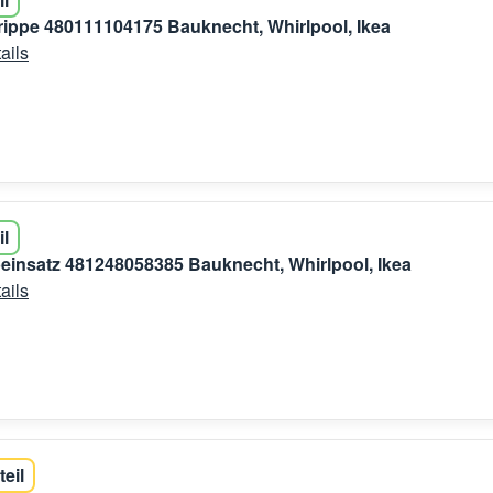
ippe 480111104175 Bauknecht, Whirlpool, Ikea
ails
il
einsatz 481248058385 Bauknecht, Whirlpool, Ikea
ails
teil