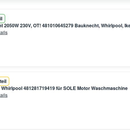
il
t 2050W 230V, OT! 481010645279 Bauknecht, Whirlpool, Ik
ails
teil
e Whirlpool 481281719419 für SOLE Motor Waschmaschine
ails