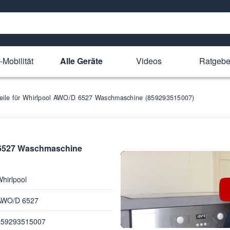
-Mobilität
Alle Geräte
Videos
Ratgebe
teile für Whirlpool AWO/D 6527 Waschmaschine (859293515007)
D 6527 Waschmaschine
hirlpool
AWO/D 6527
859293515007