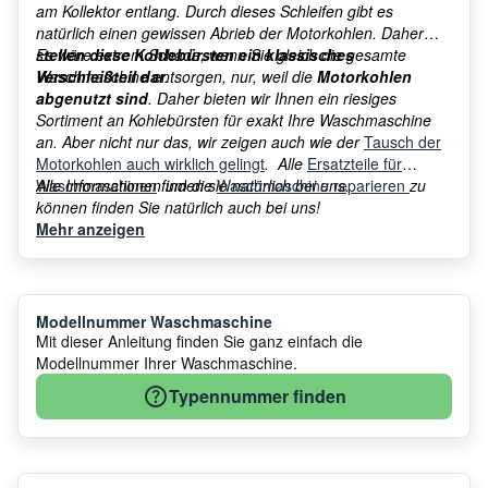
am Kollektor entlang. Durch dieses Schleifen gibt es
natürlich einen gewissen Abrieb der Motorkohlen. Daher
s
Es wäre extrem Schade, wenn Sie gleich die gesamte
tellen diese Kohlebürsten ein klassisches
Verschleißteil dar
Waschmaschine entsorgen, nur, weil die
.
Motorkohlen
abgenutzt sind
. Daher bieten wir Ihnen ein riesiges
Sortiment an Kohlebürsten für exakt Ihre Waschmaschine
an. Aber nicht nur das, wir zeigen auch wie der
Tausch der
Motorkohlen auch wirklich gelingt
. Alle
Ersatzteile für
Waschmaschinen
Alle Informationen um die
finden sie natürlich bei uns.
Waschmaschine reparieren
zu
können finden Sie natürlich auch bei uns!
Mehr anzeigen
Modellnummer Waschmaschine
Mit dieser Anleitung finden Sie ganz einfach die
Modellnummer Ihrer Waschmaschine.
Typennummer finden