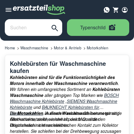
Typenschild
Home
Waschmaschine
Motor & Antrieb
Motorkohlen
Kohlebürsten für Waschmaschine
kaufen
Kohlebürsten sind für die Funktionstüchtigkeit des
Motors innerhalb der Waschmaschine verantwortlich
.
Wir führen ein umfangreiches Sortiment an
Kohlebürsten
Waschmaschine
aller gängigen Top Marken wie
BOSCH
Waschmaschine Kohlebürste
,
SIEMENS Waschmaschine
Kohlebürste
und
BAUKNECHT Kohlebürsten für
Waschmaschinen
Die
Motorkohlen in einen Waschmaschinenmotor
. Außerdem erhalten Sie bei uns günstige
sind
Alternativersatzteile, welche in punkto Qualität den
Gleitkontakte, welche innerhalb des Motors der
Originalteilen nicht nachstehen.
Waschmaschine einen elektrischen Kontakt zum Kollektor
herstellen. Sie schleifen bei der Drehbewegung sozusagen