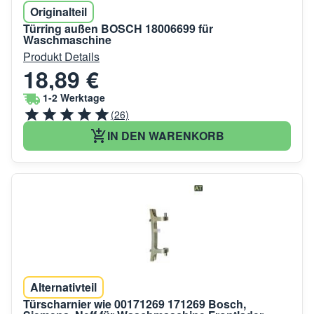
Originalteil
Türring außen BOSCH 18006699 für
Waschmaschine
Produkt Details
18,89 €
1-2 Werktage
(26)
IN DEN WARENKORB
Alternativteil
Türscharnier wie 00171269 171269 Bosch,