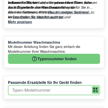
bekannten Marken
in Ihrem Fall ist, wir haben die
und alternativen Herstellern. Schauen
passenden Türen oder
Sie sich gerne in unserem Ersatzteilshop um!
auch Einzelteile der Waschmaschinentür
für Sie in
unserem Sortiment. Wir bieten ein riesiges Sortiment
Alle Informationen um die
Waschmaschine reparieren
zu
an
können finden Sie natürlich auch bei uns!
Ersatzteilen für Waschmaschinen
.
Mehr anzeigen
Modellnummer Waschmaschine
Mit dieser Anleitung finden Sie ganz einfach die
Modellnummer Ihrer Waschmaschine.
Typennummer finden
Passende Ersatzteile für Ihr Gerät finden