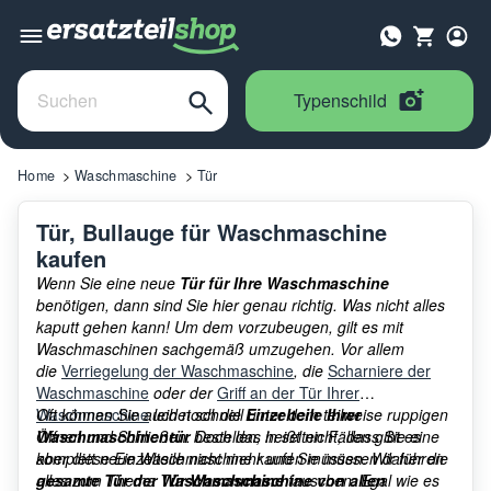
Typenschild
Home
Waschmaschine
Tür
Tür, Bullauge für Waschmaschine
kaufen
Wenn Sie eine neue
Tür für Ihre Waschmaschine
benötigen, dann sind Sie hier genau richtig. Was nicht alles
kaputt gehen kann! Um dem vorzubeugen, gilt es mit
Waschmaschinen sachgemäß umzugehen. Vor allem
die
Verriegelung der Waschmaschine
, die
Scharniere der
Waschmaschine
oder der
Griff an der Tür Ihrer
Waschmaschine
Oft können Sie auch noch die
leidet schnell unter dem teilweise ruppigen
Einzelteile Ihrer
Öffnen und Schließen. Doch das heißt nicht, dass Sie eine
Waschmaschinentür
bestellen, in selten Fällen gibt es
komplett neue Waschmaschine kaufen müssen. Wir führen
aber diese Einzelteile nicht mehr und Sie müssen daher die
alles zum Thema T
gesamte Tür der Waschmaschine
ür Waschmaschine von allen
tauschen. Egal wie es