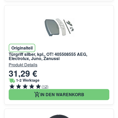
Originalteil
Türgriff silber, kpl., OT! 405508555 AEG,
Electrolux, Juno, Zanussi
Produkt Details
31,29 €
1-2 Werktage
(12)
IN DEN WARENKORB