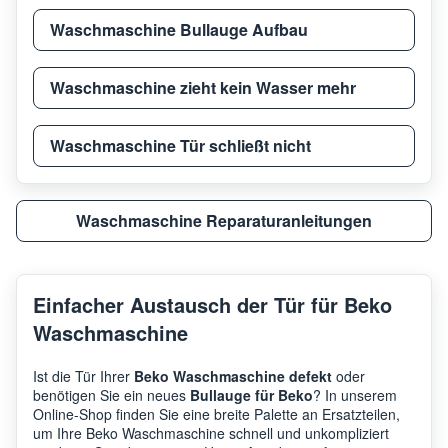
Waschmaschine Bullauge Aufbau
Beko
HWD7526BB BEKO
7170
Waschmaschine zieht kein Wasser mehr
Beko
HITV 8736B0 HT BEKO
7162
Waschmaschine Tür schließt nicht
Beko
HTV8636XS BEKO
7166
Waschmaschine Reparaturanleitungen
Beko
HITV 8733 B0R BEKO
7162
Einfacher Austausch der
Tür für Beko
Waschmaschine
Beko
BK 850 YKI BEKO
7164
Ist die Tür Ihrer
Beko Waschmaschine defekt
oder
benötigen Sie ein neues
Bullauge für Beko
? In unserem
Beko
HTV 8746 XG BEKO
7161
Online-Shop finden Sie eine breite Palette an Ersatzteilen,
um Ihre Beko Waschmaschine schnell und unkompliziert