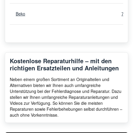
Beko
7138
Beko
WDIK854121F BEKO
7165
Beko
WDX8543130G
7170
Kostenlose Reparaturhilfe – mit den
richtigen Ersatzteilen und Anleitungen
Beko
WDA 96 H
7155
Neben einem großen Sortiment an Originalteilen und
Alternativen bieten wir Ihnen auch umfangreiche
Unterstützung bei der Fehlerdiagnose und Reparatur. Dazu
stellen wir Ihnen umfangreiche Reparaturanleitungen und
Beko
HTV8736XC1M BEKO
7170
Videos zur Verfügung. So können Sie die meisten
Reparaturen sowie Fehlerbehebungen selbst durchführen –
auch ohne Vorkenntnisse.
Beko
HTV7742XW BEKO
7165