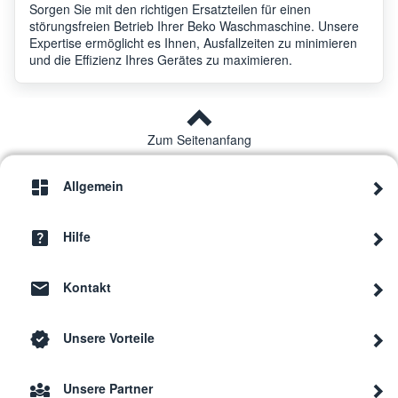
Sorgen Sie mit den richtigen Ersatzteilen für einen
störungsfreien Betrieb Ihrer Beko Waschmaschine. Unsere
Beko
HTV 8736 XSHT BEKO
7165
Expertise ermöglicht es Ihnen, Ausfallzeiten zu minimieren
und die Effizienz Ihres Gerätes zu maximieren.
Beko
WDW 85143
7161
Zum Seitenanfang
WDW 84120 Steam
Beko
7161
BEKO
Allgemein
DD WDX850130W BEKO
Beko
7161
W/D 8kg White
Hilfe
Beko
HTV 8736 XHT BEKO
7162
Kontakt
Unsere Vorteile
Beko
WDA 96143 H
7138
Unsere Partner