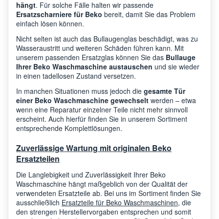
Beko
WDIK754421 BEKO
7162
hängt
. Für solche Fälle halten wir passende
Ersatzscharniere für Beko
bereit, damit Sie das Problem
einfach lösen können.
Beko
HTE 7616 X0 BEKO
7169
Nicht selten ist auch das Bullaugenglas beschädigt, was zu
Wasseraustritt und weiteren Schäden führen kann. Mit
unserem passenden Ersatzglas können Sie das
Bullauge
Ihrer Beko Waschmaschine austauschen
und sie wieder
Beko
DD WDIY854310
7165
in einen tadellosen Zustand versetzen.
In manchen Situationen muss jedoch die
gesamte Tür
einer Beko Waschmaschine gewechselt
werden – etwa
DD WDEX8540430G
Beko
7170
wenn eine Reparatur einzelner Teile nicht mehr sinnvoll
BEKO
erscheint. Auch hierfür finden Sie in unserem Sortiment
entsprechende Komplettlösungen.
Beko
HTE8713YBST BEKO
7165
Zuverlässige Wartung mit originalen Beko
Ersatzteilen
Die Langlebigkeit und Zuverlässigkeit Ihrer Beko
Beko
HTE7614YBST BEKO
7169
Waschmaschine hängt maßgeblich von der Qualität der
verwendeten Ersatzteile ab. Bei uns im Sortiment finden Sie
ausschließlich
Ersatzteile für Beko Waschmaschinen
, die
den strengen Herstellervorgaben entsprechen und somit
Beko
HTE7736CSXCW BEKO
7165