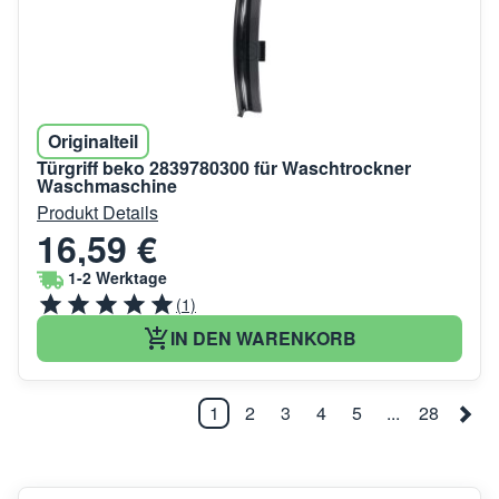
Originalteil
Türgriff beko 2839780300 für Waschtrockner
Waschmaschine
Produkt Details
16,59 €
1-2 Werktage
(1)
IN DEN WARENKORB
1
2
3
4
5
...
28