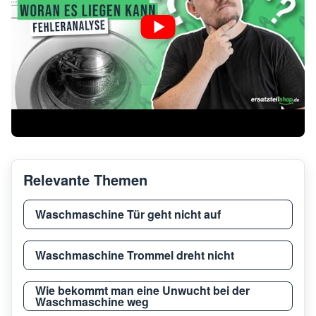
Beko
DD WDIC7523002
7169
Beko
WDL742431B BEKO
7170
Beko
WDW85142Ultra1 BEKO
7162
Beko
HTV8736XCW BEKO
7165
Relevante Themen
DD WDX850130B BEKO
Beko
7164
W/D 8kg Black
Waschmaschine Tür geht nicht auf
Beko
HTV7736XSHT BEKO
7165
Waschmaschine Trommel dreht nicht
Wie bekommt man eine Unwucht bei der
Waschmaschine weg
Beko
WDER7440421W BEKO
7165