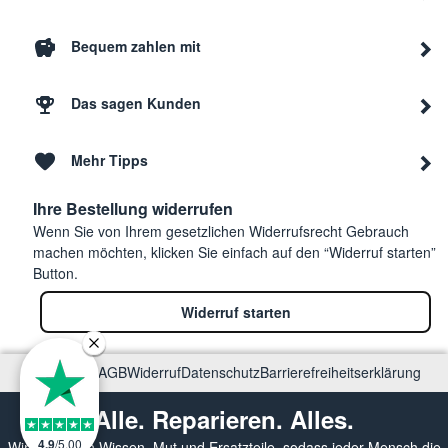
Beko
HTV7736XSHTM1 BEKO
7170
Bequem zahlen mit
Beko
WDX8543130W BEKO
7162
Das sagen Kunden
Beko
ATE105646XMG BEKO
7168
Mehr Tipps
Ihre Bestellung widerrufen
Beko
EHTV8736XS0 BEKO
7161
Wenn Sie von Ihrem gesetzlichen Widerrufsrecht Gebrauch
machen möchten, klicken Sie einfach auf den “Widerruf starten”
Button.
Beko
WDA96143-ALM
7138
Widerruf starten
Beko
HWD7527WW BEKO
7166
Impressum
AGB
Widerruf
Datenschutz
Barrierefreiheitserklärung
Alle. Reparieren. Alles.
Beko
HTV 8636 XS0 BEKO
7166
4.9
/
5.00
Wir vermitteln Wissen, Mut und Ersatzteile, sodass jeder Mensch die