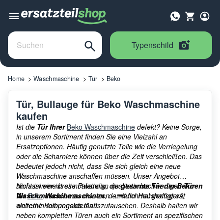
Typenschild
Home
Waschmaschine
Tür
Beko
Tür, Bullauge für Beko Waschmaschine
kaufen
Ist die
Tür Ihrer
Beko Waschmaschine
defekt? Keine Sorge,
in unserem Sortiment finden Sie eine Vielzahl an
Ersatzoptionen. Häufig genutzte Teile wie die Verriegelung
oder die Scharniere können über die Zeit verschleißen. Das
bedeutet jedoch nicht, dass Sie sich gleich eine neue
Waschmaschine anschaffen müssen. Unser Angebot
umfasst eine breite Palette an qualitativ hochwertigen
Nicht immer ist es notwendig, die
gesamte Tür der Beko
Türen
für
Waschmaschine
Beko
Waschmaschinen
zu ersetzen – manchmal genügt es,
, damit Ihr Haushaltsgerät
weiterhin reibungslos läuft.
einzelne Komponenten auszutauschen. Deshalb halten wir
neben kompletten Türen auch ein Sortiment an spezifischen