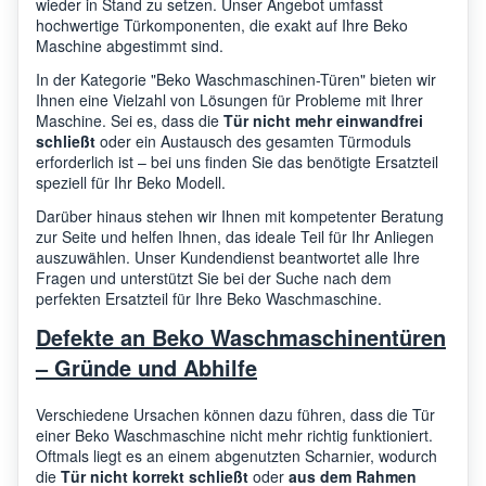
wieder in Stand zu setzen. Unser Angebot umfasst
hochwertige Türkomponenten, die exakt auf Ihre Beko
Beko
HTV 7733X0
7161
Maschine abgestimmt sind.
In der Kategorie "Beko Waschmaschinen-Türen" bieten wir
Ihnen eine Vielzahl von Lösungen für Probleme mit Ihrer
Beko
WDW85143
7161
Maschine. Sei es, dass die
Tür nicht mehr einwandfrei
schließt
oder ein Austausch des gesamten Türmoduls
erforderlich ist – bei uns finden Sie das benötigte Ersatzteil
speziell für Ihr Beko Modell.
Beko
TZ81435BI
7178
Darüber hinaus stehen wir Ihnen mit kompetenter Beratung
zur Seite und helfen Ihnen, das ideale Teil für Ihr Anliegen
auszuwählen. Unser Kundendienst beantwortet alle Ihre
Beko
HTV 8636 XS0 BEKO
7166
Fragen und unterstützt Sie bei der Suche nach dem
perfekten Ersatzteil für Ihre Beko Waschmaschine.
DD WDR8540121W
Defekte an Beko Waschmaschinentüren
Beko
7161
BEKO 8kg WDR White
– Gründe und Abhilfe
Verschiedene Ursachen können dazu führen, dass die Tür
Beko
WDA1056143H
7138
einer Beko Waschmaschine nicht mehr richtig funktioniert.
Oftmals liegt es an einem abgenutzten Scharnier, wodurch
die
Tür nicht korrekt schließt
oder
aus dem Rahmen