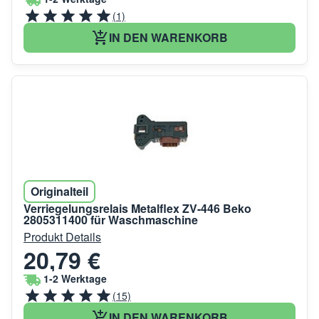
(1)
IN DEN WARENKORB
Originalteil
Verriegelungsrelais Metalflex ZV-446 Beko
2805311400 für Waschmaschine
Produkt Details
20,79 €
1-2 Werktage
(15)
IN DEN WARENKORB