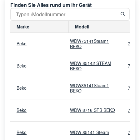
Finden Sie Alles rund um Ihr Gerät
Marke
Modell
Mo
WDW75141Steam1
Beko
7165
BEKO
WDW 85142 STEAM
Beko
7161
BEKO
WDW85141Steam1
Beko
7161
BEKO
Beko
WDW 8716 STB BEKO
7161
Beko
WDW 85141 Steam
7165