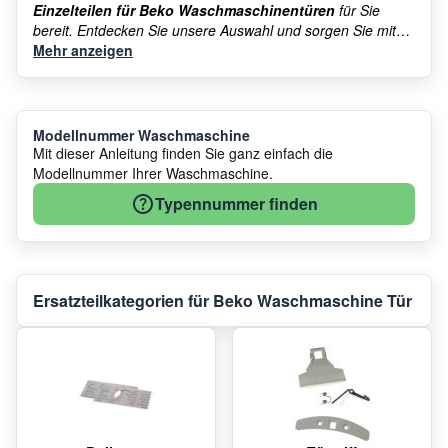
Einzelteilen für Beko Waschmaschinentüren
für Sie
bereit. Entdecken Sie unsere Auswahl und sorgen Sie mit
den richtigen Ersatzteilen dafür, dass Ihre
Mehr anzeigen
Beko
Waschmaschine
weiterhin ein treuer Begleiter im Alltag
bleibt.
Modellnummer Waschmaschine
Mit dieser Anleitung finden Sie ganz einfach die
Modellnummer Ihrer Waschmaschine.
Typennummer finden
Ersatzteilkategorien für Beko Waschmaschine Tür