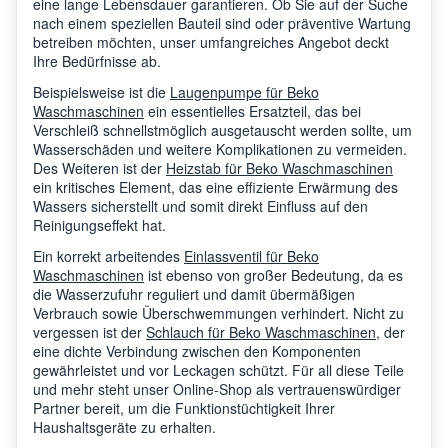
eine lange Lebensdauer garantieren. Ob Sie auf der Suche
nach einem speziellen Bauteil sind oder präventive Wartung
betreiben möchten, unser umfangreiches Angebot deckt
DD WDR8540141G
Beko
7170
Ihre Bedürfnisse ab.
BEKO 8kg WDR Graphite
Beispielsweise ist die
Laugenpumpe für Beko
Waschmaschinen
ein essentielles Ersatzteil, das bei
WDW 84120 Steam CH
Beko
7161
Verschleiß schnellstmöglich ausgetauscht werden sollte, um
BEKO
Wasserschäden und weitere Komplikationen zu vermeiden.
Des Weiteren ist der
Heizstab für Beko Waschmaschinen
ein kritisches Element, das eine effiziente Erwärmung des
Beko
WDA914401W
7138
Wassers sicherstellt und somit direkt Einfluss auf den
Reinigungseffekt hat.
Ein korrekt arbeitendes
Einlassventil für Beko
Beko
WDB7425R2W BEKO
7165
Waschmaschinen
ist ebenso von großer Bedeutung, da es
die Wasserzufuhr reguliert und damit übermäßigen
Verbrauch sowie Überschwemmungen verhindert. Nicht zu
vergessen ist der
Schlauch für Beko Waschmaschinen
, der
Beko
HTV9746XMG BEKO
7170
eine dichte Verbindung zwischen den Komponenten
gewährleistet und vor Leckagen schützt. Für all diese Teile
und mehr steht unser Online-Shop als vertrauenswürdiger
Partner bereit, um die Funktionstüchtigkeit Ihrer
Beko
WDA1600W BEKO
7138
Haushaltsgeräte zu erhalten.