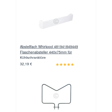
Abstellfach Whirlpool 481941849449
Flaschenabsteller 440x75mm für
Kühlschranktüre
32,19 €