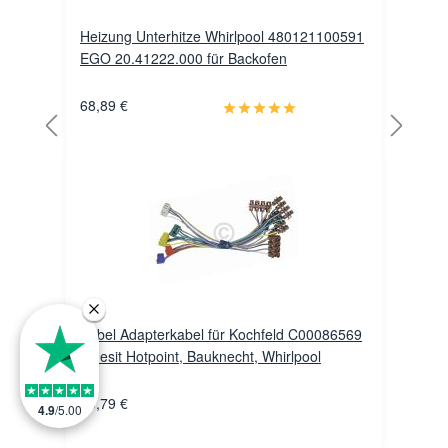
Heizung Unterhitze Whirlpool 480121100591
EGO 20.41222.000 für Backofen
68,89 €
Kabel Adapterkabel für Kochfeld C00086569
Indesit Hotpoint, Bauknecht, Whirlpool
40,79 €
4.9
/
5.00