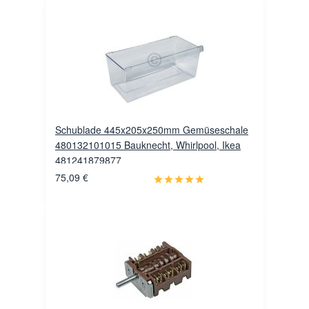
Schublade 445x205x250mm Gemüseschale
480132101015 Bauknecht, Whirlpool, Ikea
481241879877
75,09 €