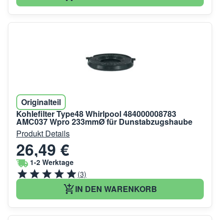
Originalteil
Kohlefilter Type48 Whirlpool 484000008783
AMC037 Wpro 233mmØ für Dunstabzugshaube
Produkt Details
26,49 €
1-2 Werktage
(3)
IN DEN WARENKORB