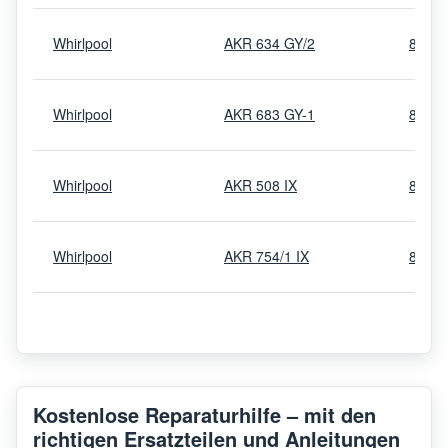
Whirlpool
AKR 634 GY/2
8578
Whirlpool
AKR 683 GY-1
8578
Whirlpool
AKR 508 IX
8578
Whirlpool
AKR 754/1 IX
8578
Whirlpool
AKR 676 IX
8578
Whirlpool
AKR 639 IX
8578
Kostenlose Reparaturhilfe – mit den
richtigen Ersatzteilen und Anleitungen