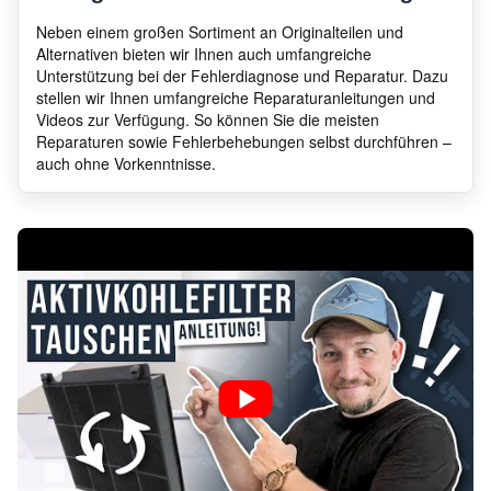
Whirlpool
AKR 683 WH
8578
Neben einem großen Sortiment an Originalteilen und
Alternativen bieten wir Ihnen auch umfangreiche
Unterstützung bei der Fehlerdiagnose und Reparatur. Dazu
stellen wir Ihnen umfangreiche Reparaturanleitungen und
Whirlpool
AKR 709 GY
8578
Videos zur Verfügung. So können Sie die meisten
Reparaturen sowie Fehlerbehebungen selbst durchführen –
auch ohne Vorkenntnisse.
Whirlpool
AKB 063/WH/WP
8524
Whirlpool
AKR 633 BR
8578
Whirlpool
AKG 970 AV
8535
Whirlpool
AKR 634 GY-1
8578
Whirlpool
AKR 676 IX
8578