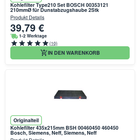
Kohlefilter Type210 Set BOSCH 00353121
210mmØ für Dunstabzugshaube 2Stk
Produkt Details
39,79 €
1-2 Werktage
(10)
IN DEN WARENKORB
Originalteil
Kohlefilter 435x215mm BSH 00460450 460450
Bosch, Siemens, Neff, Siemens, Neff