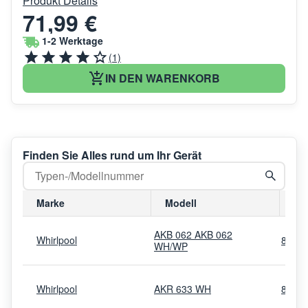
Produkt Details
71,99 €
1-2 Werktage
(1)
IN DEN WARENKORB
Finden Sie Alles rund um Ihr Gerät
Marke
Modell
Mo
AKB 062 AKB 062
Whirlpool
8524
WH/WP
Whirlpool
AKR 633 WH
8578