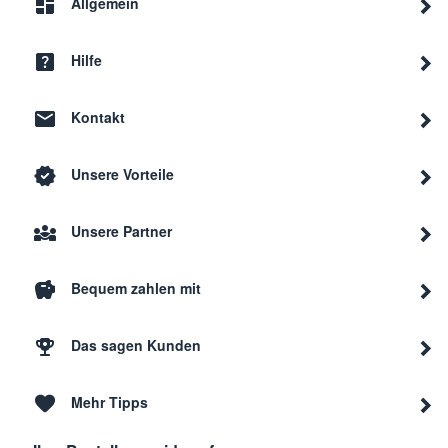
Allgemein
Whirlpool
AKR 633 ME
8578
Hilfe
Whirlpool
AKR 643 WH
8578
Kontakt
Whirlpool
AKR 639 IX
8578
Unsere Vorteile
Unsere Partner
Whirlpool
AKG 970 WH
8535
Bequem zahlen mit
Whirlpool
AKR 507 NB
8578
Das sagen Kunden
Whirlpool
AKR 400 IX
8578
Mehr Tipps