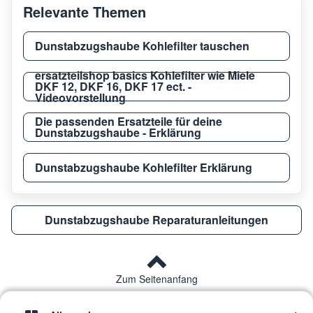
Relevante Themen
Whirlpool
AKR 976 WH
8578
Dunstabzugshaube Kohlefilter tauschen
ersatzteilshop basics Kohlefilter wie Miele
Whirlpool
AKB 063/AV/WP
8524
DKF 12, DKF 16, DKF 17 ect. -
Videovorstellung
Die passenden Ersatzteile für deine
Dunstabzugshaube - Erklärung
Whirlpool
AKR 641 GY
8578
Dunstabzugshaube Kohlefilter Erklärung
Whirlpool
AKR 755/1 IX
8578
Dunstabzugshaube Reparaturanleitungen
Whirlpool
AKR 754/1 IX
8578
Zum Seitenanfang
Whirlpool
AKR 689 IX
8578