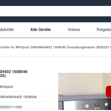
obilität
Alle Geräte
Videos
Ratgebe
atzteile für Whirlpool 208049904402 1608046 Dunstabzugshaube (8525231
9904402 1608046
20)
hirlpool
208049904402 1608046
852523111320