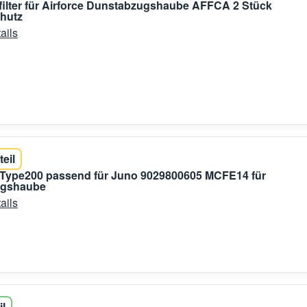
filter für Airforce Dunstabzugshaube AFFCA 2 Stück
hutz
ails
teil
r Type200 passend für Juno 9029800605 MCFE14 für
ugshaube
ails
il