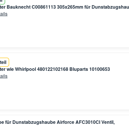
filter Bauknecht C00861113 305x265mm für Dunstabzugsha
ails
teil
filter wie Whirlpool 480122102168 Bluparts 10100653
ails
pe für Dunstabzugshaube Airforce AFC3010CI Ventil,