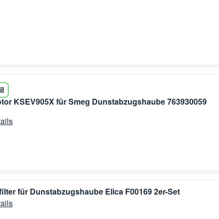
il
otor KSEV905X für Smeg Dunstabzugshaube 763930059
ails
filter für Dunstabzugshaube Elica F00169 2er-Set
ails