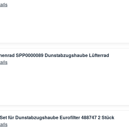
ails
binenrad SPP0000089 Dunstabzugshaube Lüfterrad
ails
r-Set für Dunstabzugshaube Eurofilter 488747 2 Stück
ails