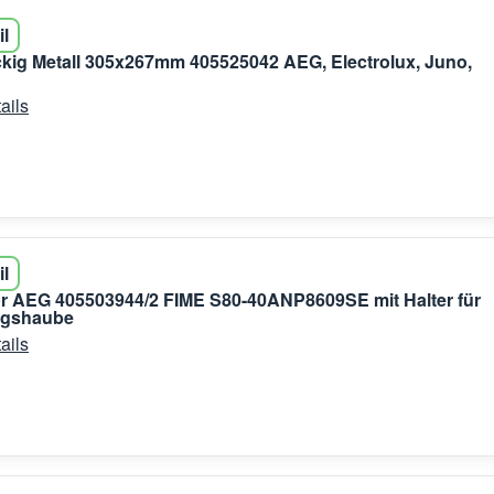
il
 eckig Metall 305x267mm 405525042 AEG, Electrolux, Juno,
ails
il
r AEG 405503944/2 FIME S80-40ANP8609SE mit Halter für
ugshaube
ails