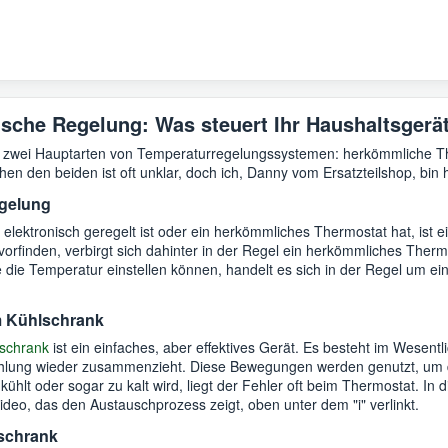
ische Regelung: Was steuert Ihr Haushaltsgerä
 es zwei Hauptarten von Temperaturregelungssystemen: herkömmliche T
n den beiden ist oft unklar, doch ich, Danny vom Ersatzteilshop, bin h
egelung
 elektronisch geregelt ist oder ein herkömmliches Thermostat hat, ist e
orfinden, verbirgt sich dahinter in der Regel ein herkömmliches Thermo
 die Temperatur einstellen können, handelt es sich in der Regel um ei
m Kühlschrank
lschrank
ist ein einfaches, aber effektives Gerät. Es besteht im Wesentl
hlung wieder zusammenzieht. Diese Bewegungen werden genutzt, um d
 kühlt oder sogar zu kalt wird, liegt der Fehler oft beim Thermostat. In 
 Video, das den Austauschprozess zeigt, oben unter dem "i" verlinkt.
schrank