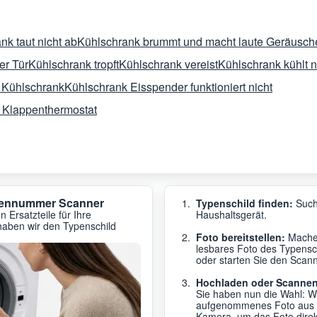
nk taut nicht ab
Kühlschrank brummt und macht laute Geräusch
er Tür
Kühlschrank tropft
Kühlschrank vereist
Kühlschrank kühlt n
 Kühlschrank
Kühlschrank Eisspender funktioniert nicht
m Klappenthermostat
ypennummer Scanner
Typenschild finden:
Such
 Ersatzteile für Ihre
Haushaltsgerät.
haben wir den Typenschild
Foto bereitstellen:
Machen
lesbares Foto des Typensc
oder starten Sie den Scanne
Hochladen oder Scannen
Sie haben nun die Wahl: W
aufgenommenes Foto aus de
Kamera, um das Foto dire