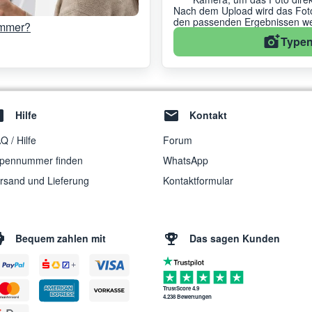
Nach dem Upload wird das Foto 
den passenden Ergebnissen wei
ummer?
Typen
Hilfe
Kontakt
Q / Hilfe
Forum
pennummer finden
WhatsApp
rsand und Lieferung
Kontaktformular
Bequem zahlen mit
Das sagen Kunden
TrustScore 4.9
4.238 Bewertungen