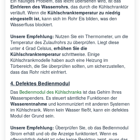
Ein häufiges Problem, das leicht übersehen wird, ist das
Einfrieren des Wasserrohrs
, das durch die Kühlschranktür
verläuft. Wenn die
Kühlschranktemperatur zu niedrig
eingestellt ist,
kann sich im Rohr Eis bilden, was den
Wasserfluss blockiert.
Unsere Empfehlung:
Nutzen Sie ein Thermometer, um die
Temperatur des Zulaufrohrs zu überprüfen. Liegt diese
unter 4 Grad Celsius,
erhöhen Sie die
Kühlschranktemperatur
schrittweise. Einige
Kühlschrankmodelle haben auch eine Heizung im
Türbereich, die Sie überprüfen sollten, um sicherzustellen,
dass das Rohr nicht einfriert.
4. Defektes Bedienmodul
Das
Bedienmodul des Kühlschranks
ist das Gehirn Ihres
Wasserspenders. Es steuert sämtliche Funktionen der
Wasserentnahme
und kommuniziert mit anderen Systemen
im Kühlschrank. Wenn kein Wasser fließt, kann ein defektes
Modul der Grund sein.
Unsere Empfehlung:
Überprüfen Sie, ob das Bedienmodul
Strom erhält und ob die Anzeige funktioniert. Wenn es
offensichtlich defekt ist oder keine Reaktion zeigt, muss das