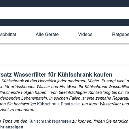
Mobilität
Alle Geräte
Videos
Ratgebe
rsatz Wasserfilter für Kühlschrank kaufen
n Kühlschrank ist das Herzstück jeder modernen Küche. Er sorgt nicht n
ch für erfrischendes Wasser und Eis. Wenn Ihr Kühlschrank Wasserfilter 
itreichende Folgen haben – von beeinträchtigter Kühlleistung bis hin
rderbenden Lebensmitteln. In solchen Fällen ist eine zeitnahe Reparatur
nden Sie hochwertige
Kühlschrank Ersatzteile
, um Ihren Wasserfilter u
izient zu reparieren.
le Tipps um den
Kühlschrank reparieren
zu können, finden Sie natürlich
hr anzeigen