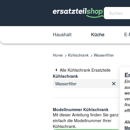
Haushalt
Küche
E-
Home
Kühlschrank
Wasserfilter
Alle Kühlschrank Ersatzteile
E
Kühlschrank
Ei
Wasserfilter
au
we
ve
fi
Modellnummer Kühlschrank
eff
Mit dieser Anleitung finden Sie ganz
einfach die Modellnummer Ihrer
Al
Kühlschrank.
Me