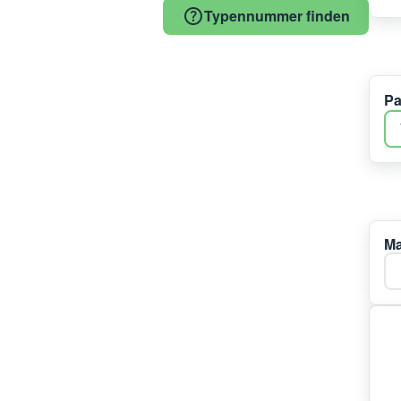
Typennummer finden
Pa
Ma
Ma