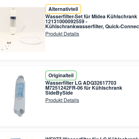
Alternativteil
Wasserfilter-Set für Midea Kühlschrank
12131000092559 -
Kühlschrankwasserfilter, Quick-Connec
Produkt Details
Originalteil
Wasserfilter LG ADQ32617703
M7251242FR-06 für Kühlschrank
SideBySide
Produkt Details