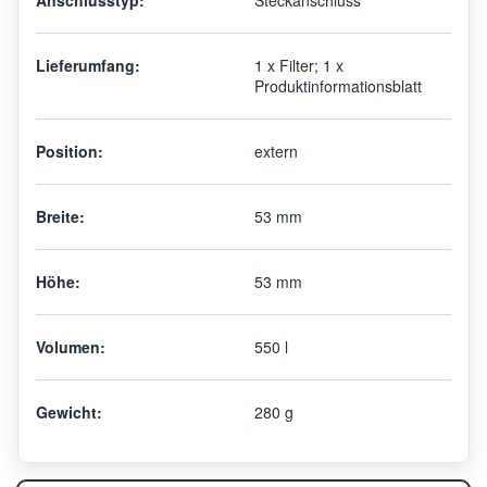
Lieferumfang:
1 x Filter; 1 x
Produktinformationsblatt
Position:
extern
Breite:
53 mm
Höhe:
53 mm
Volumen:
550 l
Gewicht:
280 g