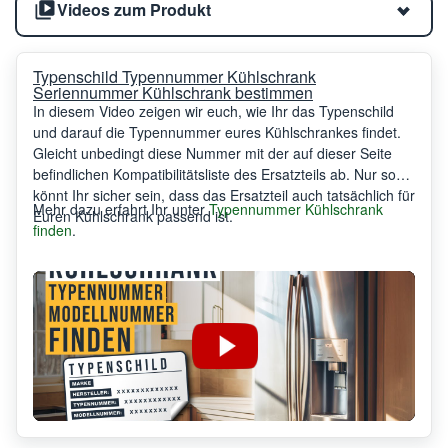
Videos zum Produkt
Typenschild Typennummer Kühlschrank
Seriennummer Kühlschrank bestimmen
In diesem Video zeigen wir euch, wie Ihr das Typenschild
und darauf die Typennummer eures Kühlschrankes findet.
Gleicht unbedingt diese Nummer mit der auf dieser Seite
befindlichen Kompatibilitätsliste des Ersatzteils ab. Nur so
könnt Ihr sicher sein, dass das Ersatzteil auch tatsächlich für
Mehr dazu erfahrt Ihr unter
Typennummer Kühlschrank
Euren Kühlschrank passend ist.
finden
.