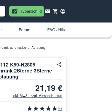
Typenschild
r
Forum
FAQ / Hilfe
ne mit automatischer Abtauung
I112 K59-H2805
hrank 2Sterne 3Sterne
btauung
21,19 €
inkl. MwSt. zzgl. Versandkosten
(1)