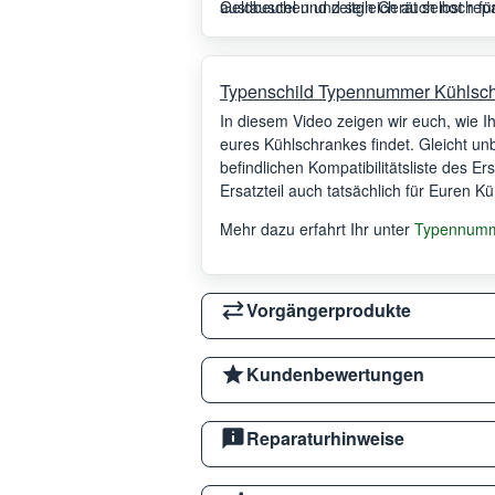
austauschen und sein Gerät selbst rep
Geldbeutel und zeitgleich auch noch fü
Typenschild Typennummer Kühlsc
In diesem Video zeigen wir euch, wie 
eures Kühlschrankes findet. Gleicht un
befindlichen Kompatibilitätsliste des Er
Ersatzteil auch tatsächlich für Euren K
Mehr dazu erfahrt Ihr unter
Typennumme
Vorgängerprodukte
Kundenbewertungen
Reparaturhinweise