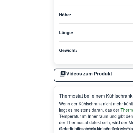
Höhe:
Länge:
Gewicht:
Videos zum Produkt
Thermostat bei einem Kühlschrank 
Wenn der Kühlschrank nicht mehr kühlt
liegt es meistens daran, das der
Therm
Temperatur im Innenraum und gibt dem
der Thermostat defekt sein, wird der M
mehr. In diesem Video möchten wir Eu
Gerade bei solchen kleinen Defekten loh