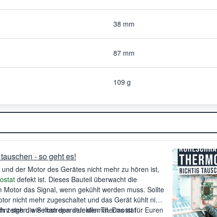
38 mm
87 mm
109 g
tauschen - so geht es!
 und der Motor des Gerätes nicht mehr zu hören ist,
ostat
defekt ist. Dieses Bauteil überwacht die
 Motor das Signal, wenn gekühlt werden muss. Sollte
otor nicht mehr zugeschaltet und das Gerät kühlt nicht
ch zeigen, wie man den defekten Thermostat
nt sich die Selbstreparatur allemal. Das ist für Euren