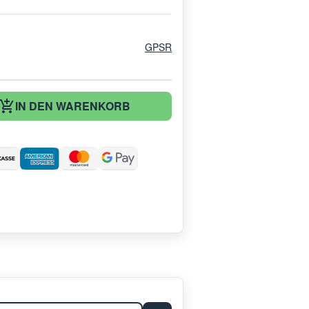
GPSR
IN DEN WARENKORB
: