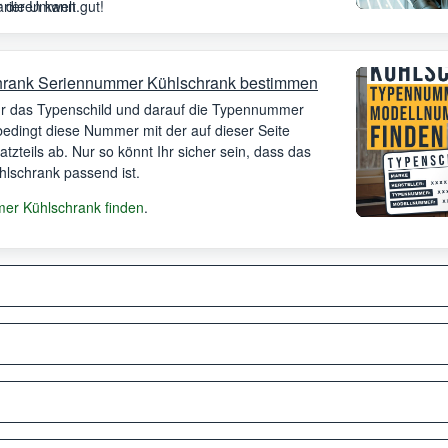
arieren kann.
r die Umwelt gut!
hrank Seriennummer Kühlschrank bestimmen
Ihr das Typenschild und darauf die Typennummer
bedingt diese Nummer mit der auf dieser Seite
satzteils ab. Nur so könnt Ihr sicher sein, dass das
ühlschrank passend ist.
r Kühlschrank finden
.