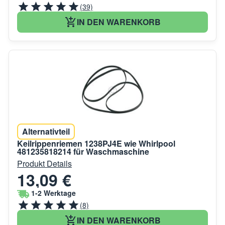
(39)
IN DEN WARENKORB
Alternativteil
Keilrippenriemen 1238PJ4E wie Whirlpool
481235818214 für Waschmaschine
Produkt Details
13,09 €
1-2 Werktage
(8)
IN DEN WARENKORB