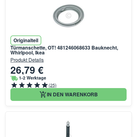
Originalteil
Türmanschette, OT! 481246068633 Bauknecht,
Whirlpool, Ikea
Produkt Details
26,79 €
1-2 Werktage
(25)
IN DEN WARENKORB