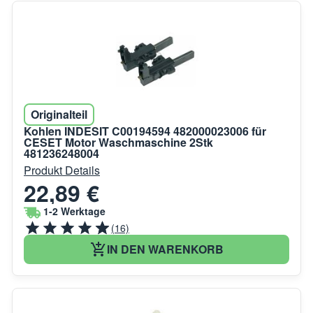
Originalteil
Kohlen INDESIT C00194594 482000023006 für
CESET Motor Waschmaschine 2Stk
481236248004
Produkt Details
22,89 €
1-2 Werktage
(16)
IN DEN WARENKORB