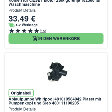
Kohlen für CESET Motor 2Stk gorenje 182366 für
Waschmaschine
Produkt Details
33,49 €
1-2 Werktage
(15)
IN DEN WARENKORB
Originalteil
Ablaufpumpe Whirlpool 481010584942 Plaset mit
Pumpenkopf und Sieb 480111100205
Produkt Details