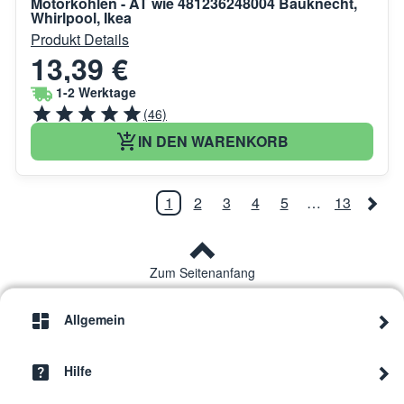
Motorkohlen - AT wie 481236248004 Bauknecht,
Whirlpool, Ikea
Produkt Details
13,39 €
1-2 Werktage
(46)
IN DEN WARENKORB
1
2
3
4
5
…
13
Zum Seitenanfang
Allgemein
Hilfe