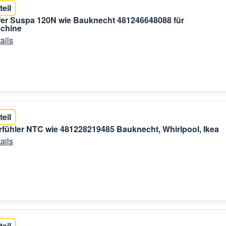
teil
er Suspa 120N wie Bauknecht 481246648088 für
chine
ails
teil
fühler NTC wie 481228219485 Bauknecht, Whirlpool, Ikea
ails
teil