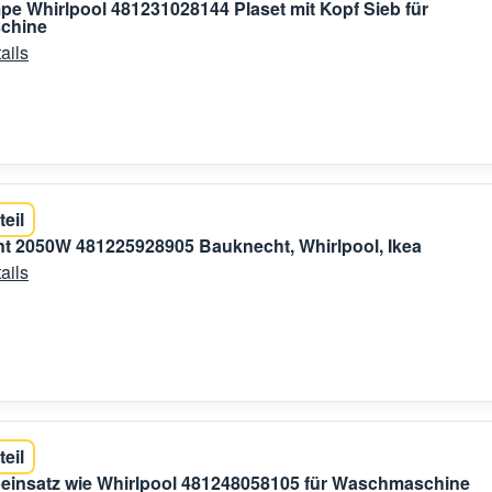
e Whirlpool 481231028144 Plaset mit Kopf Sieb für
chine
ails
teil
t 2050W 481225928905 Bauknecht, Whirlpool, Ikea
ails
teil
einsatz wie Whirlpool 481248058105 für Waschmaschine