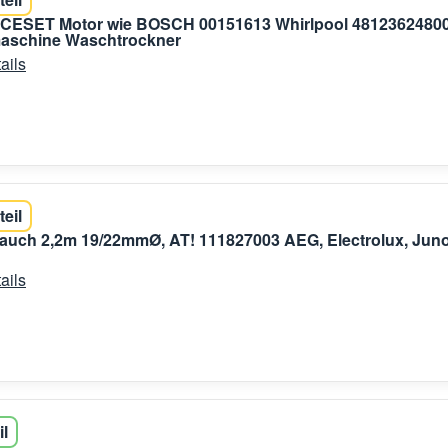
r CESET Motor wie BOSCH 00151613 Whirlpool 4812362480
aschine Waschtrockner
ails
teil
auch 2,2m 19/22mmØ, AT! 111827003 AEG, Electrolux, Juno
ails
il