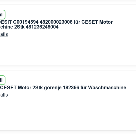
il
DESIT C00194594 482000023006 für CESET Motor
hine 2Stk 481236248004
ails
il
r CESET Motor 2Stk gorenje 182366 für Waschmaschine
ails