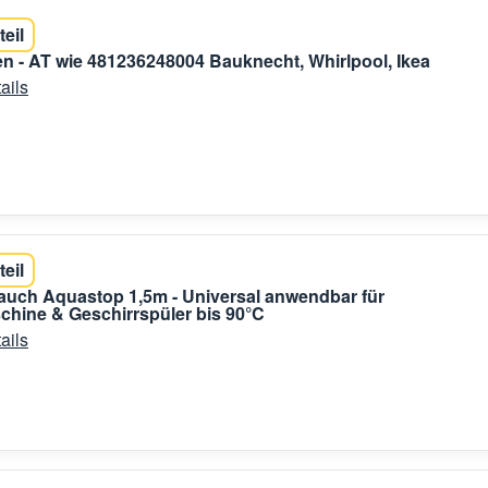
teil
n - AT wie 481236248004 Bauknecht, Whirlpool, Ikea
ails
teil
auch Aquastop 1,5m - Universal anwendbar für
hine & Geschirrspüler bis 90°C
ails