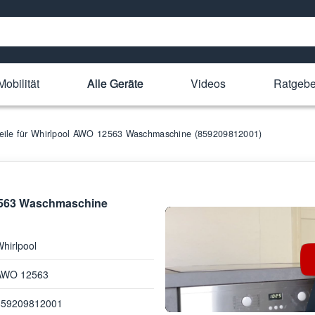
Mobilität
Alle Geräte
Videos
Ratgebe
teile für Whirlpool AWO 12563 Waschmaschine (859209812001)
12563 Waschmaschine
hirlpool
AWO 12563
859209812001