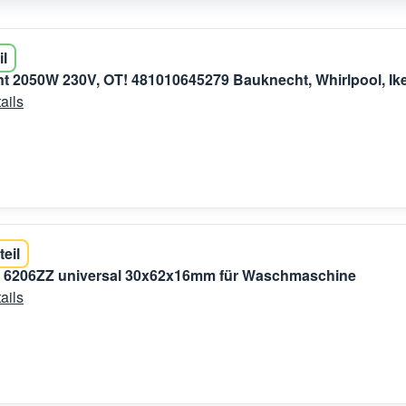
il
t 2050W 230V, OT! 481010645279 Bauknecht, Whirlpool, Ik
ails
teil
r 6206ZZ universal 30x62x16mm für Waschmaschine
ails