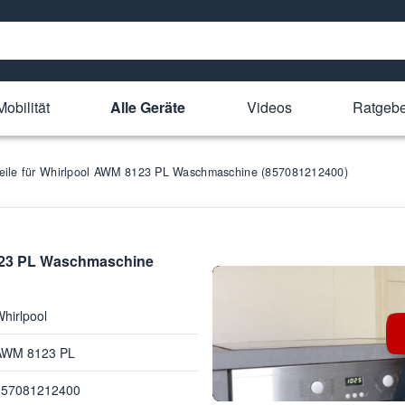
obilität
Alle Geräte
Videos
Ratgebe
teile für Whirlpool AWM 8123 PL Waschmaschine (857081212400)
8123 PL Waschmaschine
hirlpool
AWM 8123 PL
857081212400