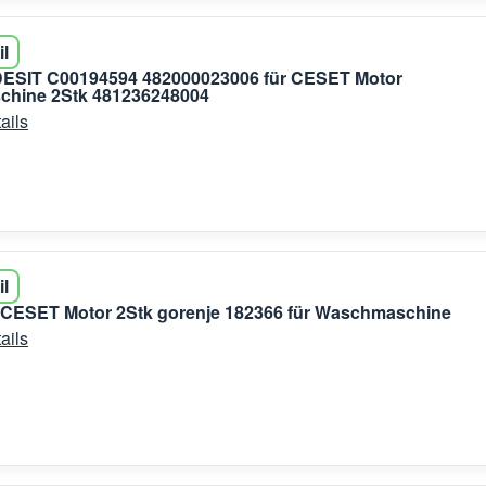
il
DESIT C00194594 482000023006 für CESET Motor
hine 2Stk 481236248004
ails
il
r CESET Motor 2Stk gorenje 182366 für Waschmaschine
ails