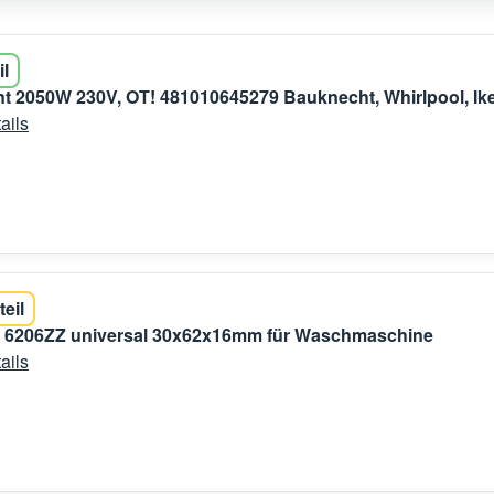
il
t 2050W 230V, OT! 481010645279 Bauknecht, Whirlpool, Ik
ails
teil
r 6206ZZ universal 30x62x16mm für Waschmaschine
ails