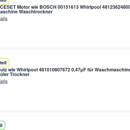
r CESET Motor wie BOSCH 00151613 Whirlpool 4812362480
aschine Waschtrockner
ails
teil
utz wie Whirlpool 481010807672 0,47µF für Waschmaschin
üler Trockner
ails
il