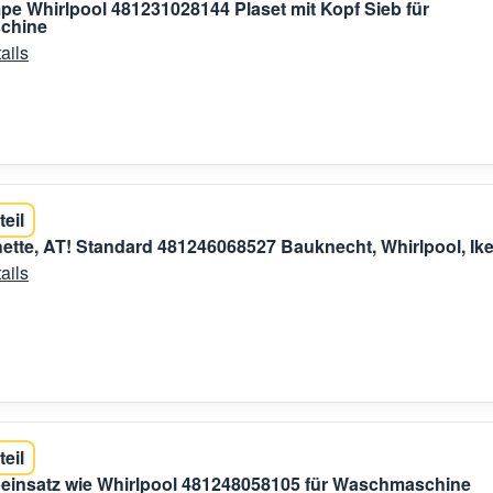
e Whirlpool 481231028144 Plaset mit Kopf Sieb für
chine
ails
teil
tte, AT! Standard 481246068527 Bauknecht, Whirlpool, Ik
ails
teil
einsatz wie Whirlpool 481248058105 für Waschmaschine