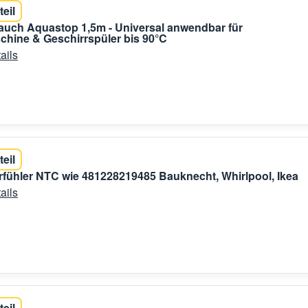
teil
auch Aquastop 1,5m - Universal anwendbar für
hine & Geschirrspüler bis 90°C
ails
teil
fühler NTC wie 481228219485 Bauknecht, Whirlpool, Ikea
ails
teil