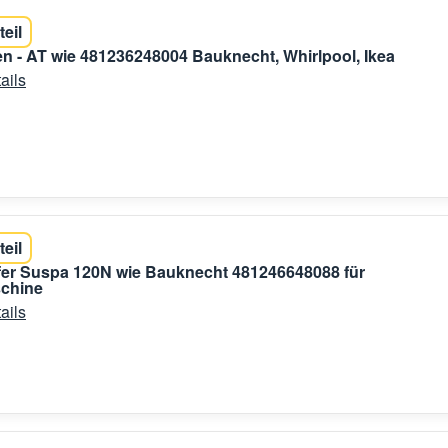
teil
n - AT wie 481236248004 Bauknecht, Whirlpool, Ikea
ails
teil
er Suspa 120N wie Bauknecht 481246648088 für
chine
ails