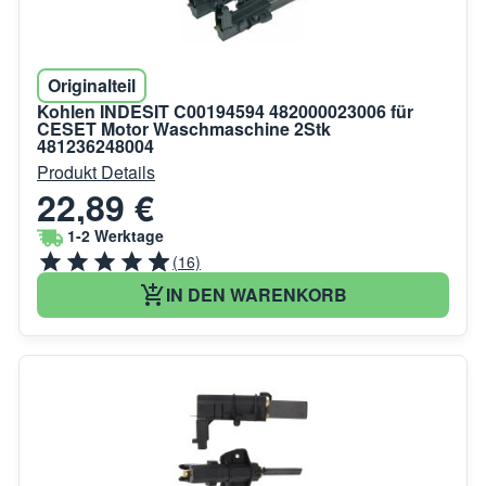
Originalteil
Kohlen INDESIT C00194594 482000023006 für
CESET Motor Waschmaschine 2Stk
481236248004
Produkt Details
22,89 €
1-2 Werktage
(16)
IN DEN WARENKORB