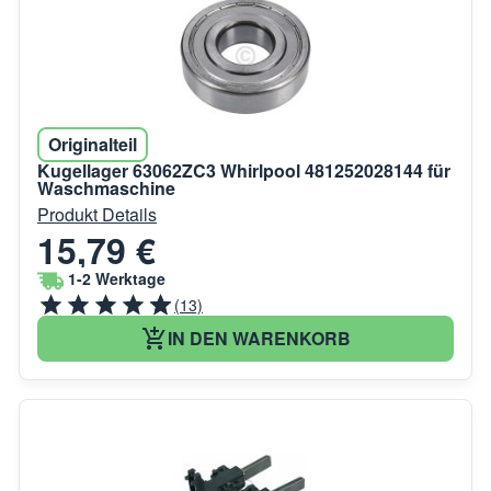
Originalteil
Kugellager 63062ZC3 Whirlpool 481252028144 für
Waschmaschine
Produkt Details
15,79 €
1-2 Werktage
(13)
IN DEN WARENKORB