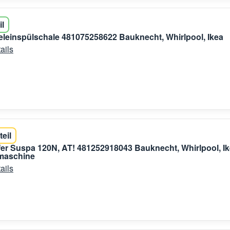
il
leinspülschale 481075258622 Bauknecht, Whirlpool, Ikea
ails
teil
r Suspa 120N, AT! 481252918043 Bauknecht, Whirlpool, I
maschine
ails