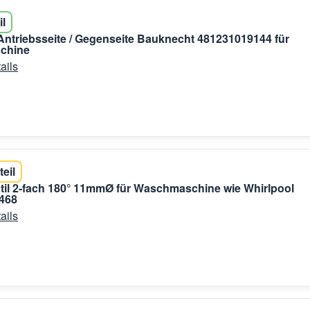
il
ntriebsseite / Gegenseite Bauknecht 481231019144 für
chine
ails
teil
il 2-fach 180° 11mmØ für Waschmaschine wie Whirlpool
468
ails