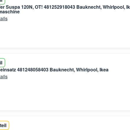
r Suspa 120N, OT! 481252918043 Bauknecht, Whirlpool, I
maschine
ails
il
einsatz 481248058403 Bauknecht, Whirlpool, Ikea
ails
teil