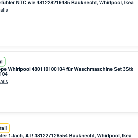
fühler NTC wie 481228219485 Bauknecht, Whirlpool, Ikea
ails
il
ppe Whirlpool 480110100104 für Waschmaschine Set 3Stk
104
ails
teil
er 1-fach, AT! 481227128554 Bauknecht, Whirlpool, Ikea