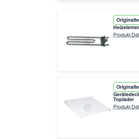
Originalte
Heizelemen
Produkt Det
Originalte
Gerätedec
Toplader
Produkt Det