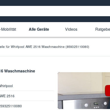
-Mobilität
Alle Geräte
Videos
Ratgebe
teile für Whirlpool AWE 2516 Waschmaschine (859325110080)
2516 Waschmaschine
hirlpool
AWE 2516
859325110080