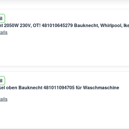
il
t 2050W 230V, OT! 481010645279 Bauknecht, Whirlpool, Ik
ails
il
kel oben Bauknecht 481011094705 für Waschmaschine
ails