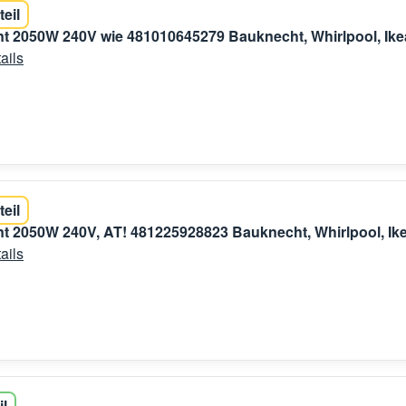
teil
t 2050W 240V wie 481010645279 Bauknecht, Whirlpool, Ike
ails
teil
t 2050W 240V, AT! 481225928823 Bauknecht, Whirlpool, Ik
ails
il