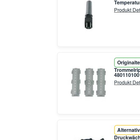
Temperatur
Produkt Det
Originalte
Trommelri
480110100
Produkt Det
Alternativ
Druckwächt