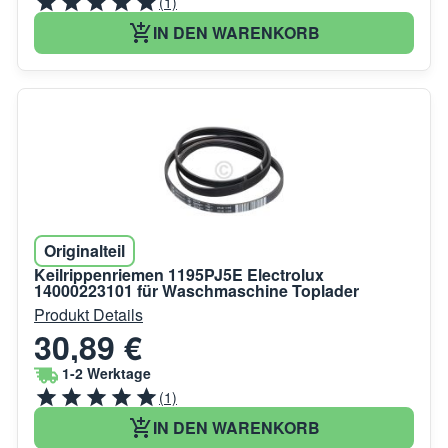
(1)
IN DEN WARENKORB
Originalteil
Keilrippenriemen 1195PJ5E Electrolux
14000223101 für Waschmaschine Toplader
Produkt Details
30,89 €
1-2 Werktage
(1)
IN DEN WARENKORB