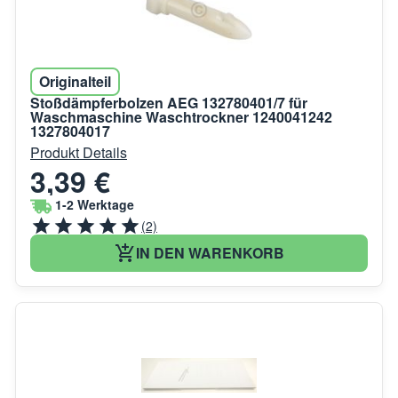
Originalteil
Stoßdämpferbolzen AEG 132780401/7 für
Waschmaschine Waschtrockner 1240041242
1327804017
Produkt Details
3,39 €
1-2 Werktage
(2)
IN DEN WARENKORB