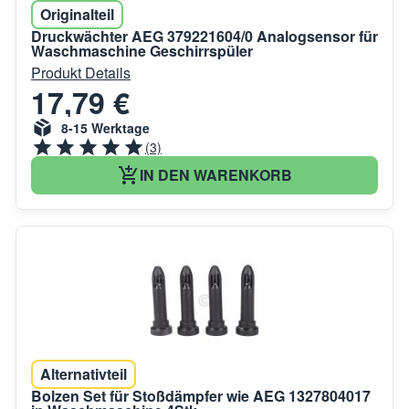
Originalteil
Druckwächter AEG 379221604/0 Analogsensor für
Waschmaschine Geschirrspüler
Produkt Details
17,79 €
8-15 Werktage
(3)
IN DEN WARENKORB
Alternativteil
Bolzen Set für Stoßdämpfer wie AEG 1327804017