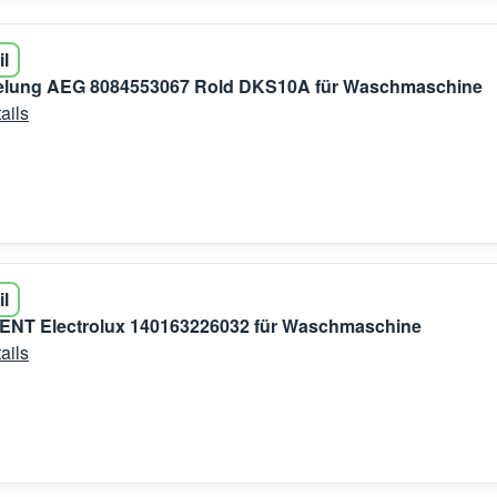
il
gelung AEG 8084553067 Rold DKS10A für Waschmaschine
ails
il
NT Electrolux 140163226032 für Waschmaschine
ails