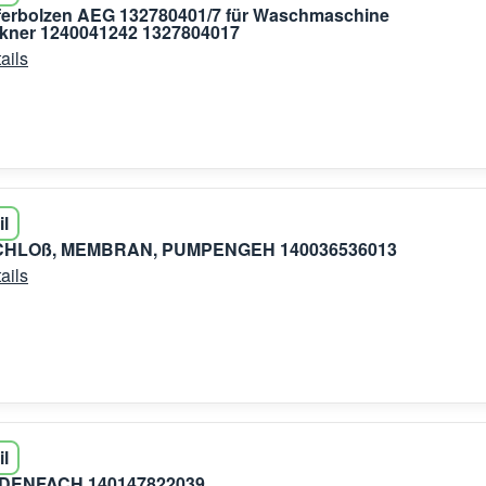
erbolzen AEG 132780401/7 für Waschmaschine
kner 1240041242 1327804017
ails
il
HLOß, MEMBRAN, PUMPENGEH 140036536013
ails
il
ENFACH 140147822039