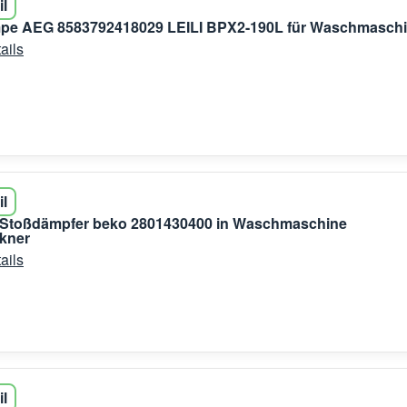
il
pe AEG 8583792418029 LEILI BPX2-190L für Waschmasch
ails
il
r Stoßdämpfer beko 2801430400 in Waschmaschine
kner
ails
il