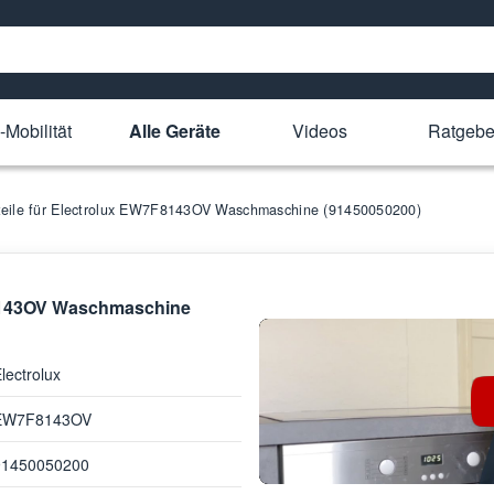
-Mobilität
Alle Geräte
Videos
Ratgebe
teile für Electrolux EW7F8143OV Waschmaschine (91450050200)
F8143OV Waschmaschine
lectrolux
EW7F8143OV
91450050200