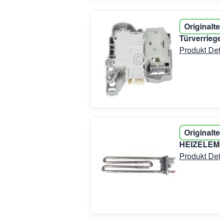
Originalte
Türverrie
Produkt Det
Originalte
HEIZELEME
Produkt Det