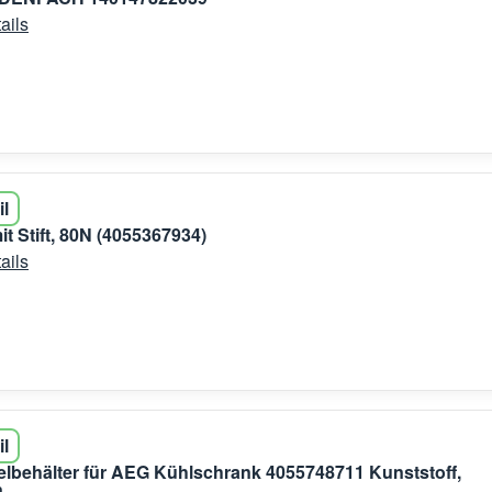
ails
il
t Stift, 80N (4055367934)
ails
il
lbehälter für AEG Kühlschrank 4055748711 Kunststoff,
n