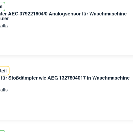
il
ter AEG 379221604/0 Analogsensor für Waschmaschine
üler
ails
teil
t für Stoßdämpfer wie AEG 1327804017 in Waschmaschine
ails