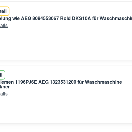
teil
gelung wie AEG 8084553067 Rold DKS10A für Waschmaschi
ails
il
nriemen 1196PJ6E AEG 1323531200 für Waschmaschine
kner
ails