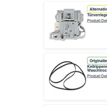
Alternativ
Türverrie
Produkt Det
Originalte
Keilrippe
Waschtroc
Produkt Det