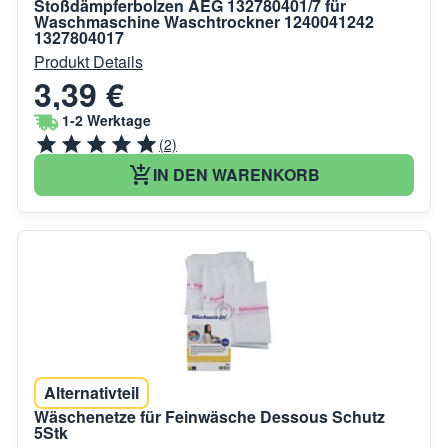
Stoßdämpferbolzen AEG 132780401/7 für
Waschmaschine Waschtrockner 1240041242
1327804017
Produkt Details
3,39 €
1-2 Werktage
(2)
IN DEN WARENKORB
Alternativteil
Wäschenetze für Feinwäsche Dessous Schutz
5Stk