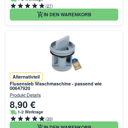
(27)
IN DEN WARENKORB
Alternativteil
Flusensieb Waschmaschine - passend wie
00647920
Produkt Details
8,90 €
1-2 Werktage
(30)
IN DEN WARENKORB