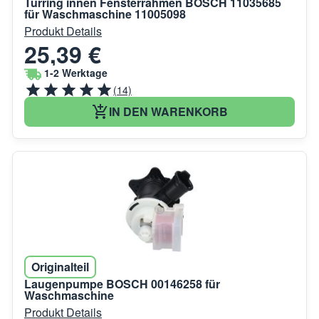
Türring innen Fensterrahmen BOSCH 11035685
für Waschmaschine 11005098
Produkt Details
25,39 €
1-2 Werktage
(14)
IN DEN WARENKORB
Originalteil
Laugenpumpe BOSCH 00146258 für
Waschmaschine
Produkt Details