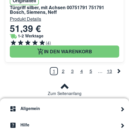
Originalteil
Türgriff silber, mit Achsen 00751791 751791
Bosch, Siemens, Neff
Produkt Details
51,39 €
1-2 Werktage
(4)
IN DEN WARENKORB
1
2
3
4
5
…
13
Zum Seitenanfang
Allgemein
Hilfe