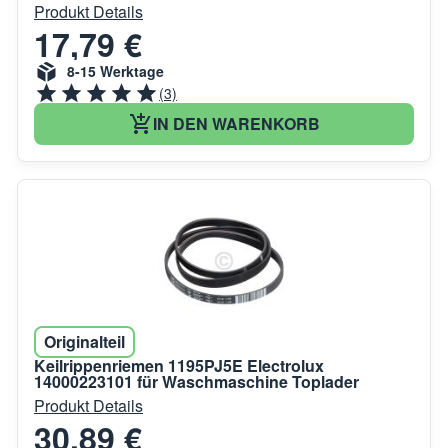
Produkt Details
17,79 €
8-15 Werktage
(3)
IN DEN WARENKORB
Originalteil
Keilrippenriemen 1195PJ5E Electrolux
14000223101 für Waschmaschine Toplader
Produkt Details
30,89 €