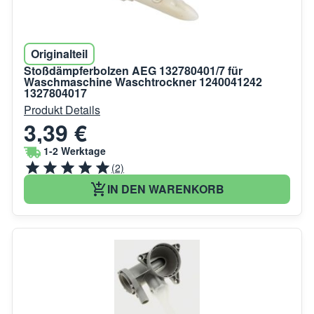
Originalteil
Stoßdämpferbolzen AEG 132780401/7 für
Waschmaschine Waschtrockner 1240041242
1327804017
Produkt Details
3,39 €
1-2 Werktage
(2)
IN DEN WARENKORB