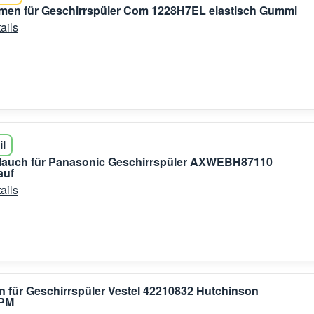
emen für Geschirrspüler Com 1228H7EL elastisch Gummi
ails
il
hlauch für Panasonic Geschirrspüler AXWEBH87110
auf
ails
 für Geschirrspüler Vestel 42210832 Hutchinson
RPM