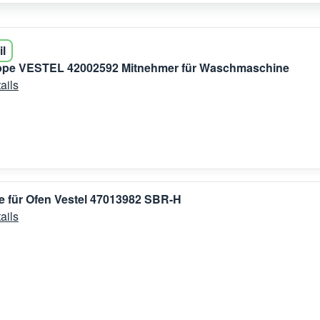
il
ppe VESTEL 42002592 Mitnehmer für Waschmaschine
ails
ße für Ofen Vestel 47013982 SBR-H
ails