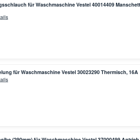
gsschlauch für Waschmaschine Vestel 40014409 Manschet
ails
elung für Waschmaschine Vestel 30023290 Thermisch, 16A
ails
eibe (290mm) für Waschmaschine Vestel 37000499 Antrieb