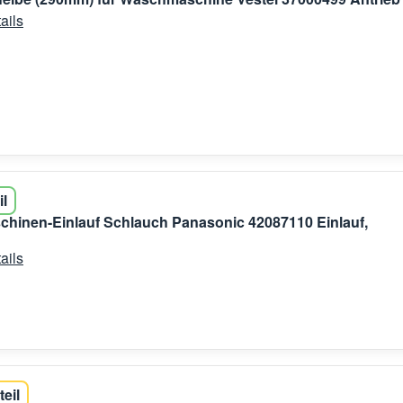
ails
il
hinen-Einlauf Schlauch Panasonic 42087110 Einlauf,
ails
teil