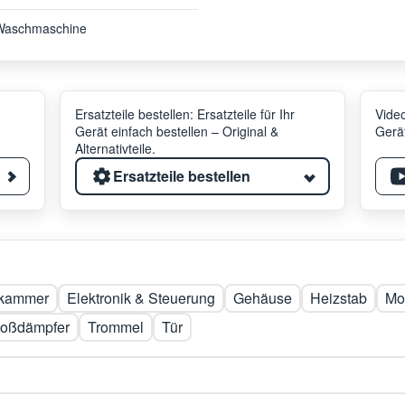
Waschmaschine
Ersatzteile bestellen: Ersatzteile für Ihr
Video
Gerät einfach bestellen – Original &
Gerät
Alternativteile.
Ersatzteile bestellen
lkammer
Elektronik & Steuerung
Gehäuse
Heizstab
Mot
toßdämpfer
Trommel
Tür