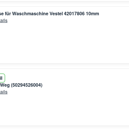
e für Waschmaschine Vestel 42017806 10mm
ails
il
3-Weg (50294526004)
ails