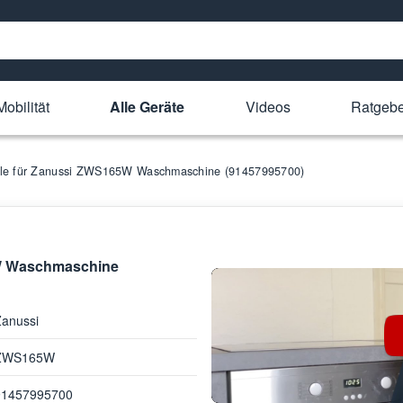
obilität
Alle Geräte
Videos
Ratgebe
eile für Zanussi ZWS165W Waschmaschine (91457995700)
5W Waschmaschine
Zanussi
ZWS165W
91457995700