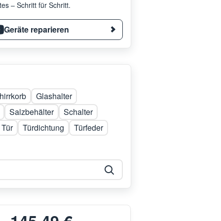
es – Schritt für Schritt.
Geräte reparieren
irrkorb
Glashalter
Salzbehälter
Schalter
Tür
Türdichtung
Türfeder
145,49 €