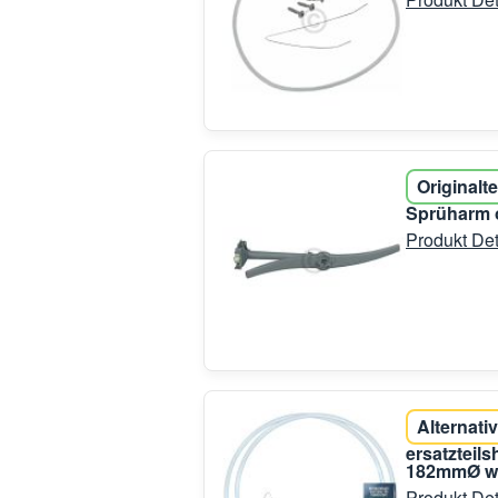
Originalte
Sprüharm o
Produkt Det
Alternativ
ersatzteil
182mmØ wi
Produkt Det