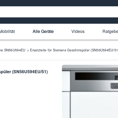
Mobilität
Alle Geräte
Videos
Ratgebe
ihe SN56U594EU
Ersatzteile für Siemens Geschirrspüler (SN56U594EU/51
rspüler (SN56U594EU/51)