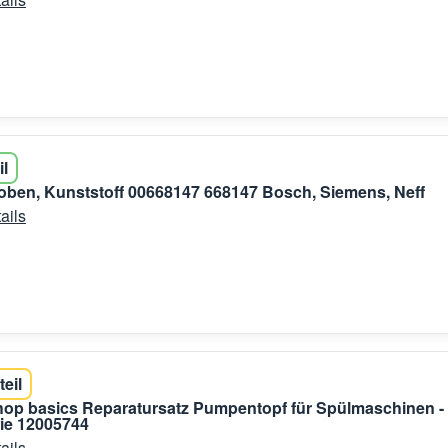
il
ben, Kunststoff 00668147 668147 Bosch, Siemens, Neff
ails
teil
shop basics Reparatursatz Pumpentopf für Spülmaschinen -
e 12005744
ails