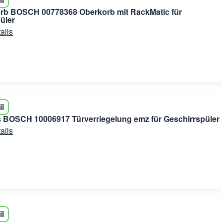
orb BOSCH 00778368 Oberkorb mit RackMatic für
üler
ails
il
 BOSCH 10006917 Türverriegelung emz für Geschirrspüler
ails
il