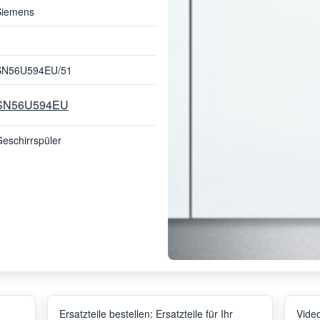
Siemens
SN56U594EU/51
SN56U594EU
eschirrspüler
Ersatzteile bestellen: Ersatzteile für Ihr
Video