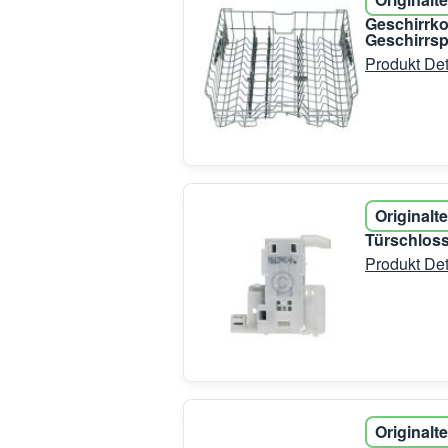
Geschirrk
Geschirrsp
Produkt Det
Originalte
Türschloss
Produkt Det
Originalte