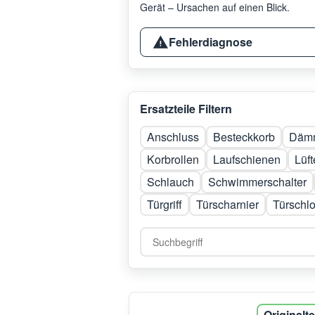
Gerät – Ursachen auf einen Blick.
Fehlerdiagnose
Ersatzteile Filtern
Anschluss
Besteckkorb
Dämm
Korbrollen
Laufschienen
Lüft
Schlauch
Schwimmerschalter
Türgriff
Türscharnier
Türschl
Originalte