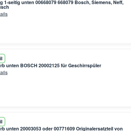
g 1-seitig unten 00668079 668079 Bosch, Siemens, Neff,
usch
ails
il
rb unten BOSCH 20002125 für Geschirrspüler
ails
il
rb unten 20003053 oder 00771609 Originalersatzteil von