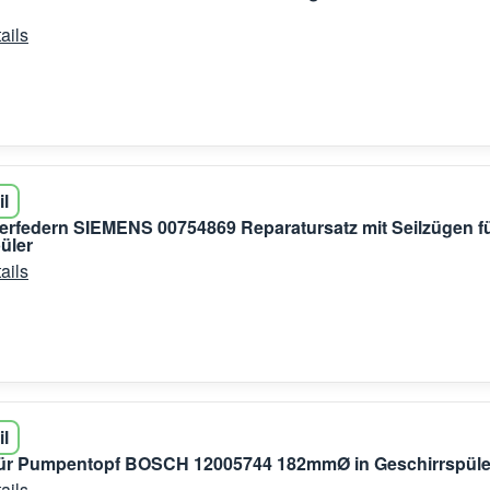
ails
il
erfedern SIEMENS 00754869 Reparatursatz mit Seilzügen f
üler
ails
il
für Pumpentopf BOSCH 12005744 182mmØ in Geschirrspüle
ails