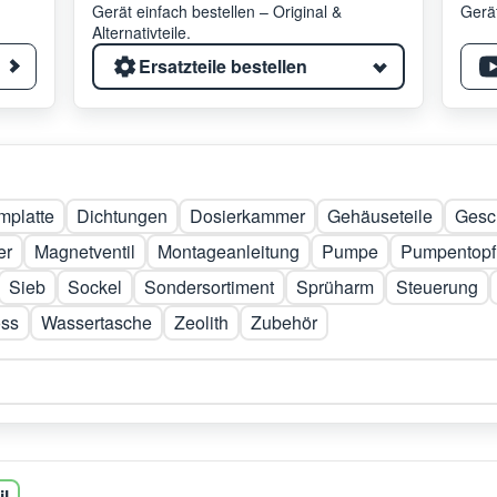
Gerät einfach bestellen – Original &
Gerät
Alternativteile.
Ersatzteile bestellen
platte
Dichtungen
Dosierkammer
Gehäuseteile
Gesch
er
Magnetventil
Montageanleitung
Pumpe
Pumpentopf
Sieb
Sockel
Sondersortiment
Sprüharm
Steuerung
oss
Wassertasche
Zeolith
Zubehör
il