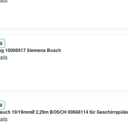
il
ung 10006917 Siemens Bosch
ails
il
lauch 19/19mmØ 2,29m BOSCH 00668114 für Geschirrspüle
ails