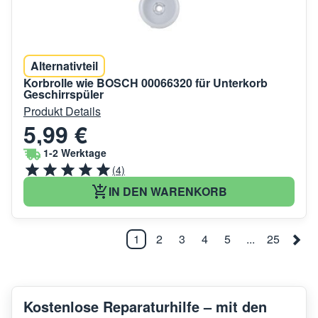
Alternativteil
Korbrolle wie BOSCH 00066320 für Unterkorb
Geschirrspüler
Produkt Details
5,99 €
1-2 Werktage
(4)
IN DEN WARENKORB
1
2
3
4
5
...
25
Kostenlose Reparaturhilfe – mit den