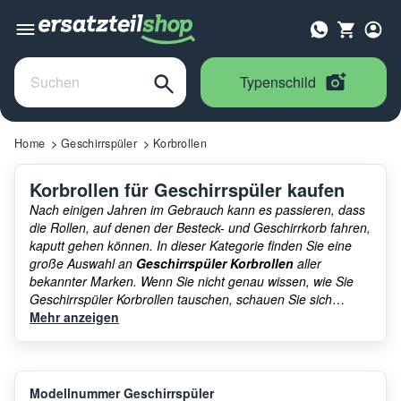
Typenschild
Home
Geschirrspüler
Korbrollen
Korbrollen für Geschirrspüler kaufen
Nach einigen Jahren im Gebrauch kann es passieren, dass
die Rollen, auf denen der Besteck- und Geschirrkorb fahren,
kaputt gehen können. In dieser Kategorie finden Sie eine
große Auswahl an
Geschirrspüler Korbrollen
aller
bekannter Marken. Wenn Sie nicht genau wissen, wie Sie
Geschirrspüler Korbrollen tauschen, schauen Sie sich
unser Video dazu an. In unserem Ersatzteilshop finden sie
Mehr anzeigen
auch alle weiteren
Ersatzteile für den Geschirrspüler
u.v.m..
Modellnummer Geschirrspüler