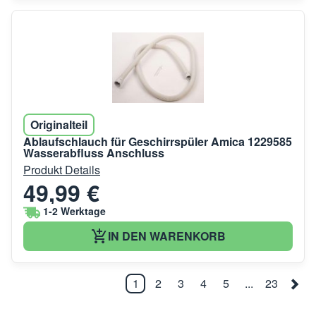
Originalteil
Ablaufschlauch für Geschirrspüler Amica 1229585
Wasserabfluss Anschluss
Produkt Details
49,99 €
1-2 Werktage
IN DEN WARENKORB
1
2
3
4
5
...
23