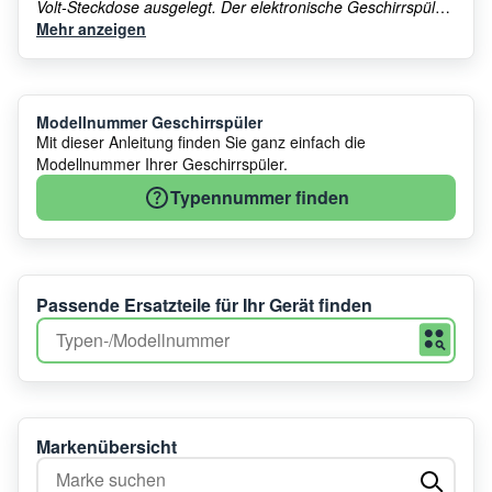
Volt-Steckdose ausgelegt.
Der elektronische Geschirrspüler
Anschluss sollte stets nach den geltenden
Mehr anzeigen
Sicherheitsvorschriften und Herstelleranweisungen erfolgen,
um einen reibungslosen und sicheren Betrieb zu
gewährleisten.
Modellnummer Geschirrspüler
Mit dieser Anleitung finden Sie ganz einfach die
Modellnummer Ihrer Geschirrspüler.
Typennummer finden
Passende Ersatzteile für Ihr Gerät finden
Markenübersicht
Marke suchen