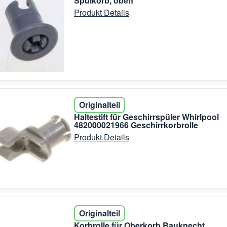
Spülkorb, oben
Produkt Details
Originalteil
Haltestift für Geschirrspüler Whirlpool
482000021966 Geschirrkorbrolle
Produkt Details
Originalteil
Korbrolle für Oberkorb Bauknecht