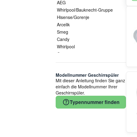
AEG
Whirlpool/Bauknecht-Gruppe
Hisense/Gorenje
Arcelik
Smeg
Candy
Whirlpool
Gorenje
Electrolux/AEG
Bosch
Modellnummer Geschirrspüler
Siemens
Mit dieser Anleitung finden Sie ganz
Neff
einfach die Modellnummer Ihrer
Vestel
Geschirrspüler.
Midea/Comfee
Typennummer finden
ATAG
LG
Beko
Bauknecht
Bluparts