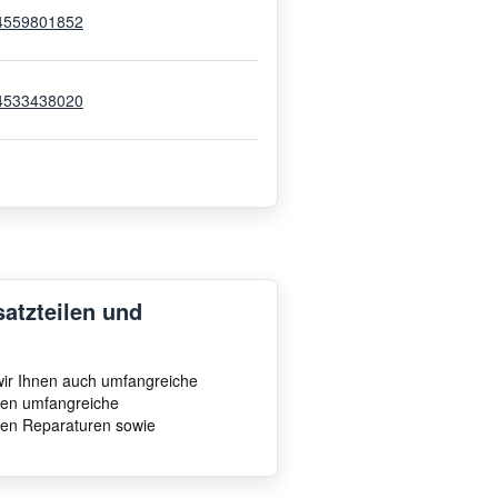
4559801852
4533438020
4593415550
4535001825
satzteilen und
4535001849
 wir Ihnen auch umfangreiche
hnen umfangreiche
4535601561
ten Reparaturen sowie
4595001500