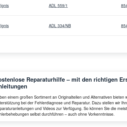
Ignis
ADL 559/1
85
Ignis
ADL 334/NB
85
Ignis
ADL 934 S WH
85
Ignis
ADL 335/1 WH
85
ostenlose Reparaturhilfe – mit den richtigen Er
nleitungen
Ignis
ADL 335/1 IX
85
ben einem großen Sortiment an Originalteilen und Alternativen bieten
terstützung bei der Fehlerdiagnose und Reparatur. Dazu stellen wir I
Ignis
ADL 356 IX
85
paraturanleitungen und Videos zur Verfügung. So können Sie die meis
hlerbehebungen selbst durchführen – auch ohne Vorkenntnisse.
Ignis
ADL 950
85