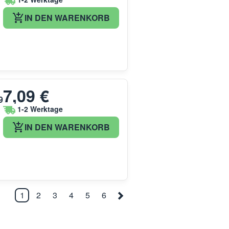
IN DEN WARENKORB
7,09 €
9
1-2 Werktage
IN DEN WARENKORB
1
2
3
4
5
6