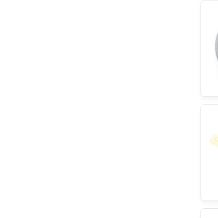
Teka
Brandt
ersatzteilshop basics
Küppersbusch
Samsung
Galanz
Haier
Indesit
Amica
Fagor