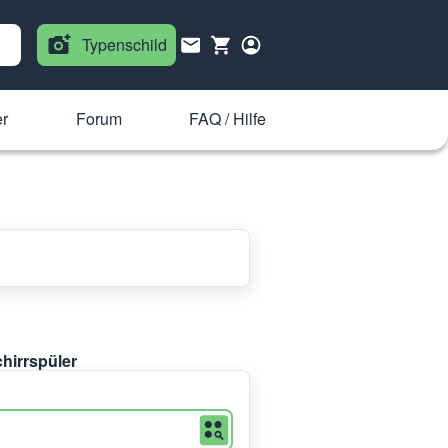
Typenschild
er
Forum
FAQ / Hilfe
chirrspüler