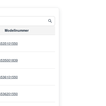
Modellnummer
4535101550
4535001839
4536101550
4536201550