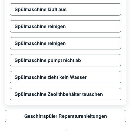
Bosch
SMV6
Spülmaschine läuft aus
Bosch
SMV6
Spülmaschine reinigen
Spülmaschine reinigen
Bosch
SMI5
Spülmaschine pumpt nicht ab
Bosch
SMV6
Spülmaschine zieht kein Wasser
Bosch
SMI6
Spülmaschine Zeolithbehälter tauschen
Bosch
SMI6
Geschirrspüler Reparaturanleitungen
Bosch
SMD6