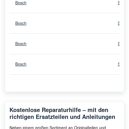
Bosch
SMV4
Bosch
SMI6
Bosch
SMV4
Bosch
SMI6
Bosch
SGV4
Bosch
SBV6
Kostenlose Reparaturhilfe – mit den
richtigen Ersatzteilen und Anleitungen
Bosch
SMI4
Neben einem großen Sortiment an Originalteilen und