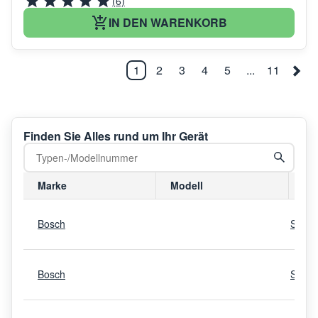
(6)
IN DEN WARENKORB
1
2
3
4
5
...
11
Finden Sie Alles rund um Ihr Gerät
Marke
Modell
Mo
Bosch
SMI6
Bosch
SMS4