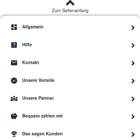
Zum Seitenanfang
Bosch
SMU4
Allgemein
Bosch
SMI5
Hilfe
Kontakt
Bosch
SMI5
Unsere Vorteile
Bosch
SMI5
Unsere Partner
Bosch
SMU5
Bequem zahlen mit
Bosch
SMU5
Das sagen Kunden