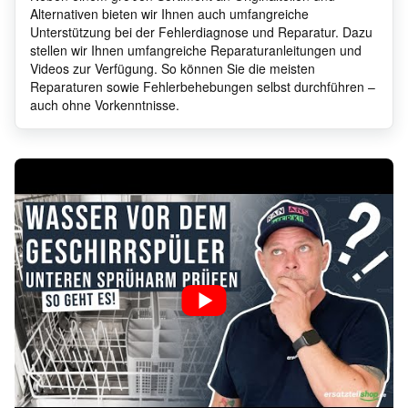
Alternativen bieten wir Ihnen auch umfangreiche
Unterstützung bei der Fehlerdiagnose und Reparatur. Dazu
stellen wir Ihnen umfangreiche Reparaturanleitungen und
Bosch
SMV6
Videos zur Verfügung. So können Sie die meisten
Reparaturen sowie Fehlerbehebungen selbst durchführen –
auch ohne Vorkenntnisse.
Bosch
SMI6
Bosch
SMV6
Bosch
SMI5
Bosch
SMI6
Bosch
SMV6