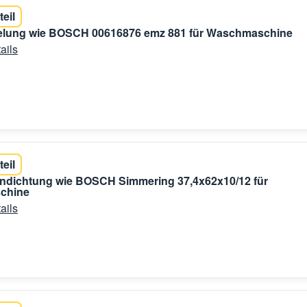
teil
gelung wie BOSCH 00616876 emz 881 für Waschmaschine
ails
teil
endichtung wie BOSCH Simmering 37,4x62x10/12 für
chine
ails