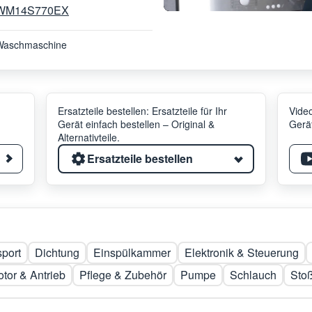
WM14S770EX
Waschmaschine
Ersatzteile bestellen: Ersatzteile für Ihr
Video
Gerät einfach bestellen – Original &
Gerät
Alternativteile.
Ersatzteile bestellen
sport
Dichtung
Einspülkammer
Elektronik & Steuerung
tor & Antrieb
Pflege & Zubehör
Pumpe
Schlauch
Sto