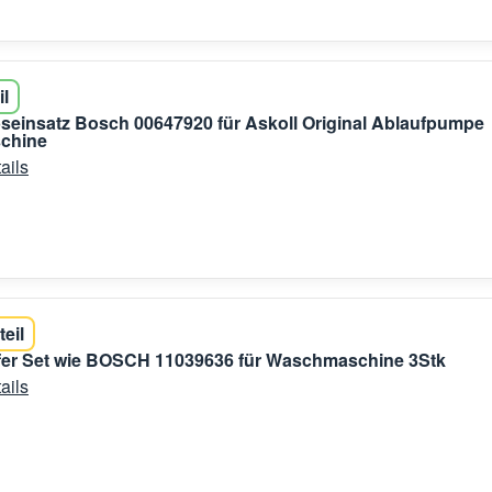
il
seinsatz Bosch 00647920 für Askoll Original Ablaufpumpe
chine
ails
teil
er Set wie BOSCH 11039636 für Waschmaschine 3Stk
ails