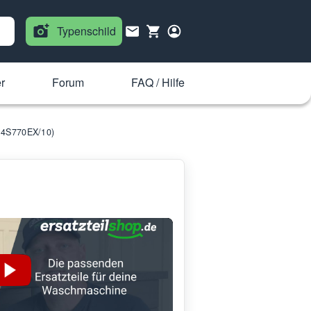
Typenschild
r
Forum
FAQ / Hilfe
14S770EX/10)