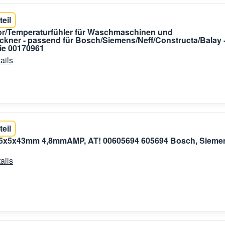
teil
r/Temperaturfühler für Waschmaschinen und
kner - passend für Bosch/Siemens/Neff/Constructa/Balay 
ie 00170961
ails
teil
,5x5x43mm 4,8mmAMP, AT! 00605694 605694 Bosch, Sieme
ails