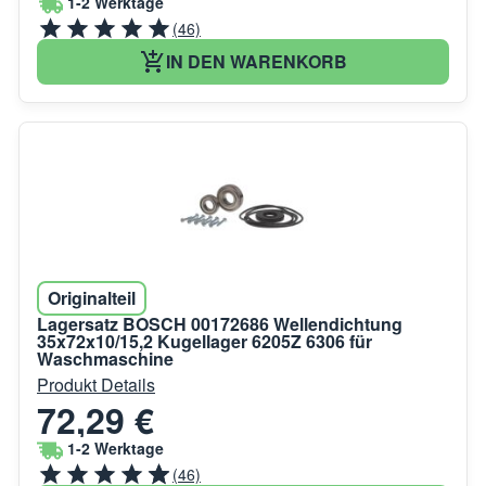
1-2 Werktage
(46)
IN DEN WARENKORB
Originalteil
Lagersatz BOSCH 00172686 Wellendichtung
35x72x10/15,2 Kugellager 6205Z 6306 für
Waschmaschine
Produkt Details
72,29 €
1-2 Werktage
(46)