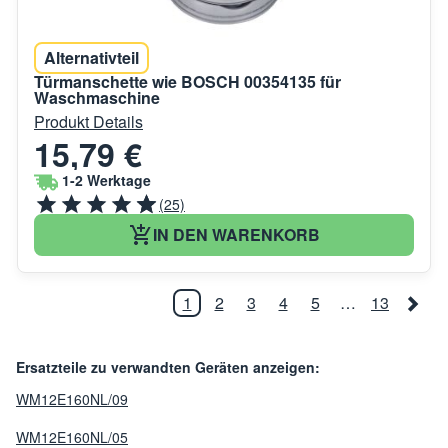
Alternativteil
Türmanschette wie BOSCH 00354135 für
Waschmaschine
Produkt Details
15,79 €
1-2 Werktage
(25)
IN DEN WARENKORB
1
2
3
4
5
…
13
Ersatzteile zu verwandten Geräten anzeigen:
WM12E160NL/09
WM12E160NL/05