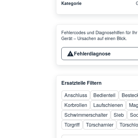
Kategorie
G
Fehlercodes und Diagnosehilfen für Ihr
Gerät – Ursachen auf einen Blick.
Fehlerdiagnose
Ersatzteile Filtern
Anschluss
Bedienteil
Bestec
Korbrollen
Laufschienen
Mag
Schwimmerschalter
Sieb
Soc
Türgriff
Türscharnier
Türschl