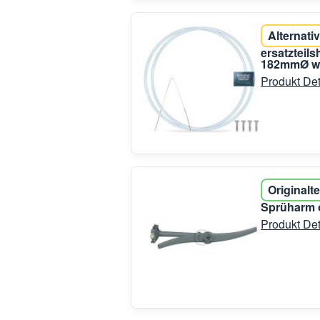
Alternativ
ersatzteil
182mmØ wi
Produkt Det
Originalte
Sprüharm o
Produkt Det