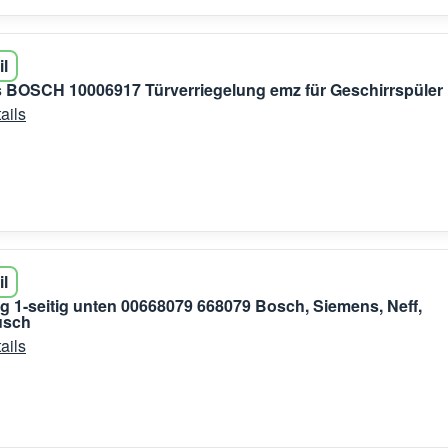
il
 BOSCH 10006917 Türverriegelung emz für Geschirrspüler
ails
il
g 1-seitig unten 00668079 668079 Bosch, Siemens, Neff,
usch
ails