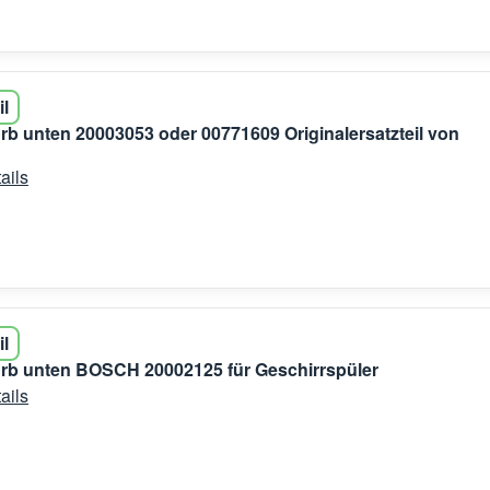
il
rb unten 20003053 oder 00771609 Originalersatzteil von
ails
il
rb unten BOSCH 20002125 für Geschirrspüler
ails