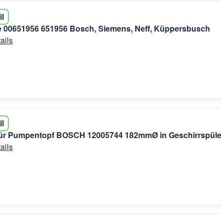
il
 00651956 651956 Bosch, Siemens, Neff, Küppersbusch
ails
il
für Pumpentopf BOSCH 12005744 182mmØ in Geschirrspüle
ails