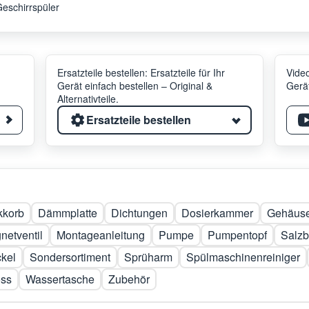
eschirrspüler
Ersatzteile bestellen: Ersatzteile für Ihr
Video
Gerät einfach bestellen – Original &
Gerät
Alternativteile.
Ersatzteile bestellen
kkorb
Dämmplatte
Dichtungen
Dosierkammer
Gehäuse
netventil
Montageanleitung
Pumpe
Pumpentopf
Salzb
kel
Sondersortiment
Sprüharm
Spülmaschinenreiniger
oss
Wassertasche
Zubehör