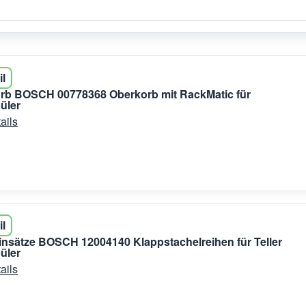
il
orb BOSCH 00778368 Oberkorb mit RackMatic für
üler
ails
il
nsätze BOSCH 12004140 Klappstachelreihen für Teller
üler
ails