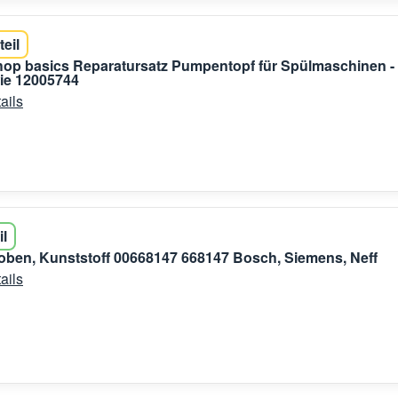
teil
shop basics Reparatursatz Pumpentopf für Spülmaschinen -
e 12005744
ails
il
ben, Kunststoff 00668147 668147 Bosch, Siemens, Neff
ails