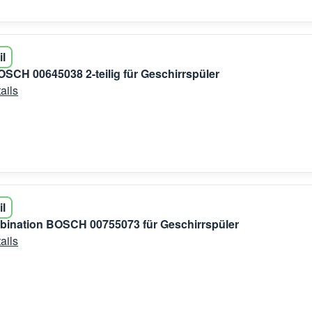
il
OSCH 00645038 2-teilig für Geschirrspüler
ails
il
bination BOSCH 00755073 für Geschirrspüler
ails