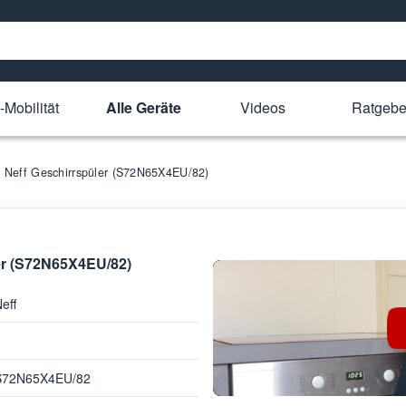
-Mobilität
Alle Geräte
Videos
Ratgebe
ür Neff Geschirrspüler (S72N65X4EU/82)
ler (S72N65X4EU/82)
eff
S72N65X4EU/82