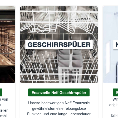
Ersatzteile Neff Geschirrspüler
E
n von
Wir
Unsere hochwertigen Neff Ersatzteile
e
origi
gewährleisten eine reibungslose
eilen
Funktion und eine lange Lebensdauer
wohl
Kühl