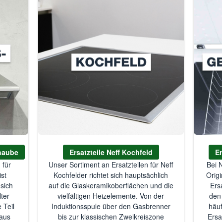
shaube
Ersatzteile Neff Kochfeld
Er
 für
Unser Sortiment an Ersatzteilen für Neff
Bei 
st
Kochfelder richtet sich hauptsächlich
Origi
 sich
auf die Glaskeramikoberflächen und die
Ers
lter
vielfältigen Heizelemente. Von der
den
 Teil
Induktionsspule über den Gasbrenner
häuf
naus
bis zur klassischen Zweikreiszone
Ersa