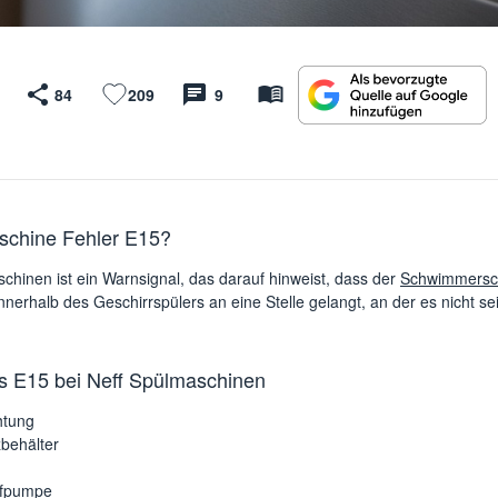
84
209
9
schine Fehler E15?
hinen ist ein Warnsignal, das darauf hinweist, dass der
Schwimmersch
nerhalb des Geschirrspülers an eine Stelle gelangt, an der es nicht sein
s E15 bei Neff Spülmaschinen
htung
behälter
ufpumpe