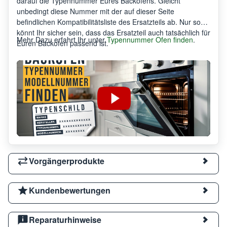
darauf die Typennummer Eures Backofens. Gleicht
unbedingt diese Nummer mit der auf dieser Seite
befindlichen Kompatibilitätsliste des Ersatzteils ab. Nur so
könnt Ihr sicher sein, dass das Ersatzteil auch tatsächlich für
Mehr Dazu erfahrt Ihr unter
Typennummer Ofen finden
.
Euren Backofen passend ist.
Vorgängerprodukte
Kundenbewertungen
Reparaturhinweise