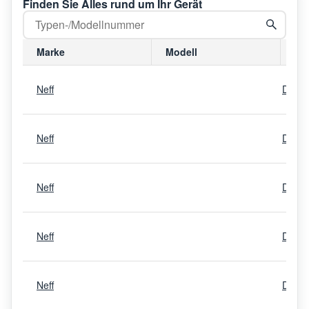
Finden Sie Alles rund um Ihr Gerät
Marke
Modell
Mo
Neff
D497
Neff
D467
Neff
D498
Neff
D467
Neff
D466