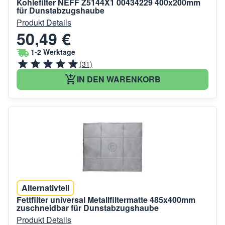
Kohlefilter NEFF Z5144X1 00434229 400x200mm
für Dunstabzugshaube
Produkt Details
50,49 €
1-2 Werktage
(31)
IN DEN WARENKORB
Alternativteil
Fettfilter universal Metallfiltermatte 485x400mm
zuschneidbar für Dunstabzugshaube
Produkt Details