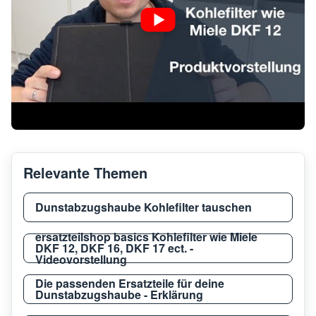
Neff
D4960
Neff
D899
Neff
D469
Relevante Themen
Neff
D469
Dunstabzugshaube Kohlefilter tauschen
ersatzteilshop basics Kohlefilter wie Miele
Neff
D49P
DKF 12, DKF 16, DKF 17 ect. -
Videovorstellung
Die passenden Ersatzteile für deine
Dunstabzugshaube - Erklärung
Neff
D466