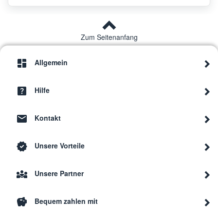
Neff
D61M
Zum Seitenanfang
Allgemein
Neff
D49P
Hilfe
Neff
D49P
Kontakt
Neff
GB 1077-23 LHCSGX
19530
Unsere Vorteile
Neff
D497
Unsere Partner
Bequem zahlen mit
Neff
D497