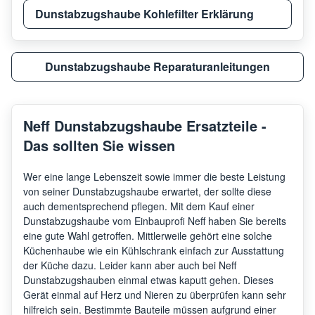
Dunstabzugshaube Kohlefilter Erklärung
Neff
D466
Dunstabzugshaube Reparaturanleitungen
Neff
D497
Neff Dunstabzugshaube Ersatzteile -
Neff
D498
Das sollten Sie wissen
Wer eine lange Lebenszeit sowie immer die beste Leistung
Neff
D467
von seiner Dunstabzugshaube erwartet, der sollte diese
auch dementsprechend pflegen. Mit dem Kauf einer
Dunstabzugshaube vom Einbauprofi Neff haben Sie bereits
Neff
D465
eine gute Wahl getroffen. Mittlerweile gehört eine solche
Küchenhaube wie ein Kühlschrank einfach zur Ausstattung
der Küche dazu. Leider kann aber auch bei Neff
Neff
D464
Dunstabzugshauben einmal etwas kaputt gehen. Dieses
Gerät einmal auf Herz und Nieren zu überprüfen kann sehr
hilfreich sein. Bestimmte Bauteile müssen aufgrund einer