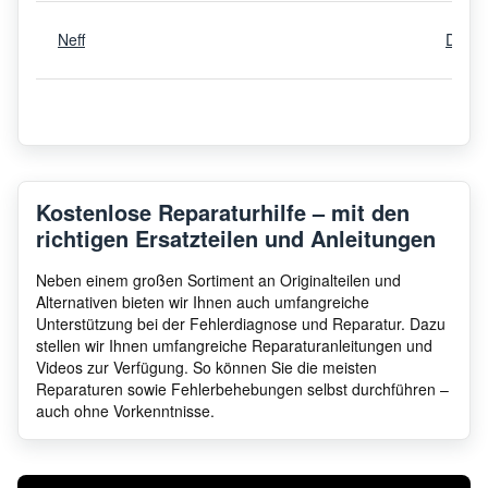
Neff
D467
Neff
D49P
Neff
D497
Kostenlose Reparaturhilfe – mit den
richtigen Ersatzteilen und Anleitungen
Neff
D497
Neben einem großen Sortiment an Originalteilen und
Alternativen bieten wir Ihnen auch umfangreiche
Unterstützung bei der Fehlerdiagnose und Reparatur. Dazu
stellen wir Ihnen umfangreiche Reparaturanleitungen und
Neff
D498
Videos zur Verfügung. So können Sie die meisten
Reparaturen sowie Fehlerbehebungen selbst durchführen –
auch ohne Vorkenntnisse.
Neff
D469