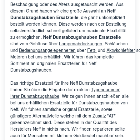
Beschädigung oder des Alters ausgetauscht werden. Aus
Neff
D464
diesem Grund haben wir eine große Auswahl an
Neff
Dunstabzugshauben Ersatzteile
, die ganz unkompliziert
bestellt werden können. Diese werden nach der Bestellung
Neff
D76B
selbstverständlich schnell geliefert um maximale Flexibilität
zu ermöglichen.
Neff Dunstabzugshauben Ersatzteile
sind vom Gehäuse über
Lampenabdeckungen
, Schläuchen
und
Bedienungsangelegenheiten
über
Fett-
und
Aktivkohlefilter
s
Neff
D467
Motoren
bei uns erhältlich. Wir führen das komplette
Sortiment an originalen Ersatzteilen für Neff
Dunstabzugshauben.
Neff
DA 70 A
D467
Das richtige Ersatzteil für Ihre Neff Dunstabzugshaube
finden Sie über die Eingabe der exakten
Typennummer
Neff
GB 1077-23 LHCSGX
19530
Ihrer Dunstabzugshaube
. Wir zeigen Ihnen anschließen alle
bei uns erhältlichen Ersatzteile für Dunstabzugshauben von
Neff. Wir führen sämtliche original Ersatzteile, sowie
günstigere Alternativteile welche mit dem Zusatz "AT"
Neff
D469
gekennzeichnet sind. Diese stehen in der Qualität des
Herstellers Neff in nichts nach. Wir finden reparieren sollte
auch für Menschen mit kleinem Geldbeutel machbar sein.
Neff
D469