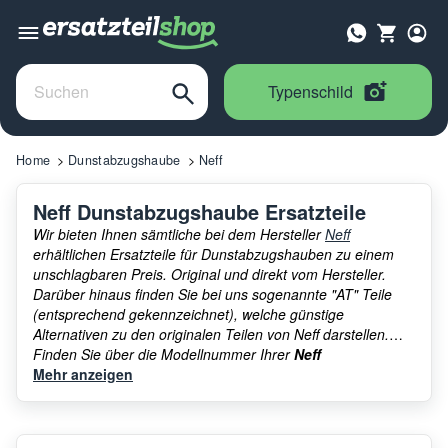
Typenschild
Home
Dunstabzugshaube
Neff
Neff Dunstabzugshaube Ersatzteile
Wir bieten Ihnen sämtliche bei dem Hersteller
Neff
erhältlichen Ersatzteile für Dunstabzugshauben zu einem
unschlagbaren Preis. Original und direkt vom Hersteller.
Darüber hinaus finden Sie bei uns sogenannte "AT" Teile
(entsprechend gekennzeichnet), welche günstige
Alternativen zu den originalen Teilen von Neff darstellen.
Finden Sie über die Modellnummer Ihrer
Neff
Dunstabzugshaube
Mehr anzeigen
exakt die Teile die Sie brauchen. Und
wenn Sie Ersatzteile anderer Marken suchen sollten, bei
unserem großen Sortiment an
Dunstabzugshaube
Ersatzteile
, werden Sie garantiert fündig, versprochen!