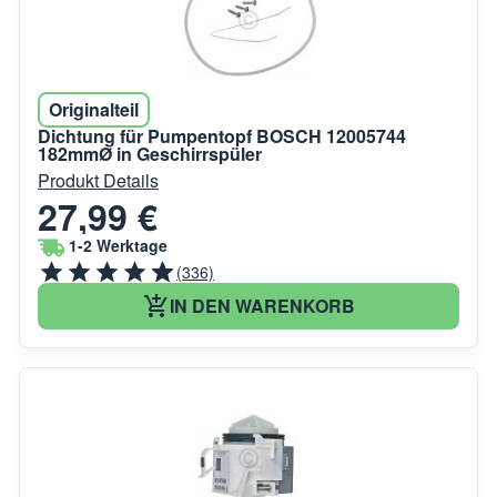
Originalteil
Dichtung für Pumpentopf BOSCH 12005744
182mmØ in Geschirrspüler
Produkt Details
27,99 €
1-2 Werktage
(336)
IN DEN WARENKORB