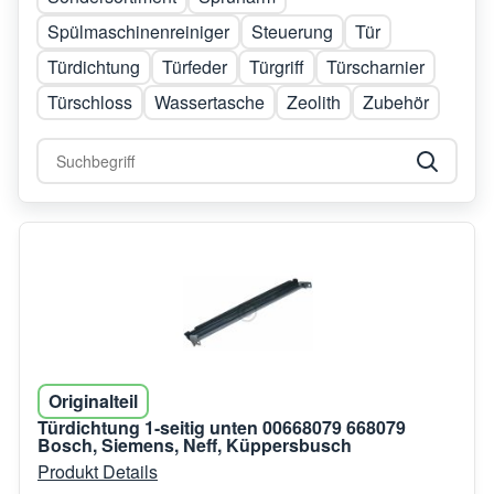
Spülmaschinenreiniger
Steuerung
Tür
Türdichtung
Türfeder
Türgriff
Türscharnier
Türschloss
Wassertasche
Zeolith
Zubehör
Originalteil
Türdichtung 1-seitig unten 00668079 668079
Bosch, Siemens, Neff, Küppersbusch
Produkt Details