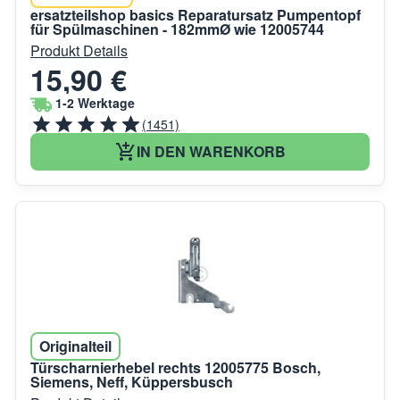
ersatzteilshop basics Reparatursatz Pumpentopf
für Spülmaschinen - 182mmØ wie 12005744
Produkt Details
15,90 €
1-2 Werktage
(1451)
IN DEN WARENKORB
Originalteil
Türscharnierhebel rechts 12005775 Bosch,
Siemens, Neff, Küppersbusch