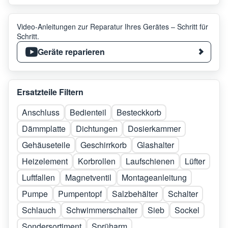
Video-Anleitungen zur Reparatur Ihres Gerätes – Schritt für
Schritt.
Geräte reparieren
Ersatzteile Filtern
Anschluss
Bedienteil
Besteckkorb
Dämmplatte
Dichtungen
Dosierkammer
Gehäuseteile
Geschirrkorb
Glashalter
Heizelement
Korbrollen
Laufschienen
Lüfter
Luftfallen
Magnetventil
Montageanleitung
Pumpe
Pumpentopf
Salzbehälter
Schalter
Schlauch
Schwimmerschalter
Sieb
Sockel
Sondersortiment
Sprüharm