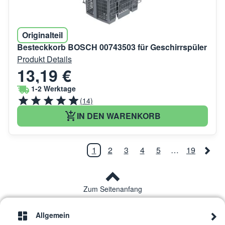
Originalteil
Besteckkorb BOSCH 00743503 für Geschirrspüler
Produkt Details
13,19 €
1-2 Werktage
(14)
IN DEN WARENKORB
1
2
3
4
5
…
19
Zum Seitenanfang
Allgemein