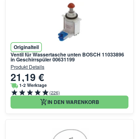
Originalteil
Ventil für Wassertasche unten BOSCH 11033896
in Geschirrspüler 00631199
Produkt Details
21,19 €
1-2 Werktage
(226)
IN DEN WARENKORB