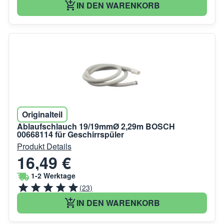
IN DEN WARENKORB
Originalteil
Ablaufschlauch 19/19mmØ 2,29m BOSCH
00668114 für Geschirrspüler
Produkt Details
16,49 €
1-2 Werktage
(23)
IN DEN WARENKORB