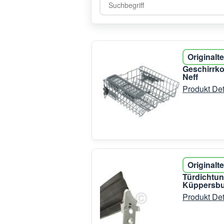
Originalte
Geschirrko
Neff
Produkt Det
Originalte
Türdichtun
Küppersb
Produkt Det