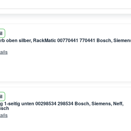
il
rb oben silber, RackMatic 00770441 770441 Bosch, Siemen
ails
il
g 1-seitig unten 00298534 298534 Bosch, Siemens, Neff,
usch
ails