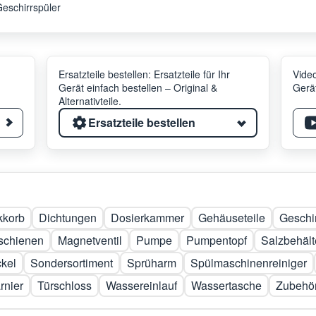
eschirrspüler
Ersatzteile bestellen: Ersatzteile für Ihr
Video
Gerät einfach bestellen – Original &
Gerät
Alternativteile.
Ersatzteile bestellen
kkorb
Dichtungen
Dosierkammer
Gehäuseteile
Geschi
schienen
Magnetventil
Pumpe
Pumpentopf
Salzbehält
kel
Sondersortiment
Sprüharm
Spülmaschinenreiniger
rnier
Türschloss
Wassereinlauf
Wassertasche
Zubehö