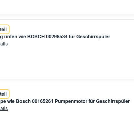
teil
g unten wie BOSCH 00298534 für Geschirrspüler
ails
teil
pe wie Bosch 00165261 Pumpenmotor für Geschirrspüler
ails