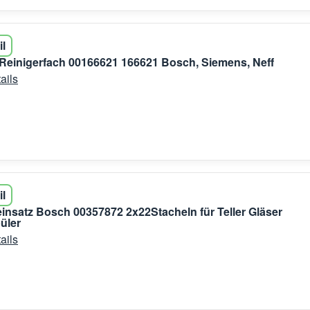
il
 Reinigerfach 00166621 166621 Bosch, Siemens, Neff
ails
il
insatz Bosch 00357872 2x22Stacheln für Teller Gläser
üler
ails