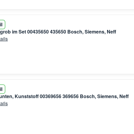
il
+ grob im Set 00435650 435650 Bosch, Siemens, Neff
ails
il
nten, Kunststoff 00369656 369656 Bosch, Siemens, Neff
ails