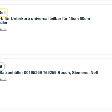
teil
b für Unterkorb universal teilbar für 45cm 60cm
üler
ails
il
 Salzbehälter 00165259 165259 Bosch, Siemens, Neff
ails