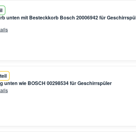
il
rb unten mit Besteckkorb Bosch 20006942 für Geschirrspü
ails
teil
g unten wie BOSCH 00298534 für Geschirrspüler
ails