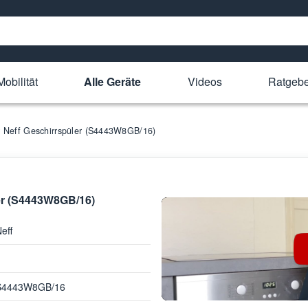
obilität
Alle Geräte
Videos
Ratgebe
ür Neff Geschirrspüler (S4443W8GB/16)
ler (S4443W8GB/16)
eff
S4443W8GB/16