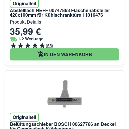
Originalteil
Abstellfach NEFF 00747863 Flaschenabsteller
420x100mm für Kühlschranktüre 11016476
Produkt Details
35,99 €
1-2 Werktage
(55)
IN DEN WARENKORB
Originalteil
Belüftungsschieber BOSCH 00627766 an Deckel
für Gemüsefach Kühlschrank