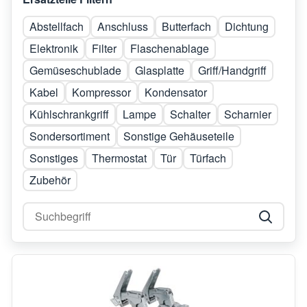
Abstellfach
Anschluss
Butterfach
Dichtung
Elektronik
Filter
Flaschenablage
Gemüseschublade
Glasplatte
Griff/Handgriff
Kabel
Kompressor
Kondensator
Kühlschrankgriff
Lampe
Schalter
Scharnier
Sondersortiment
Sonstige Gehäuseteile
Sonstiges
Thermostat
Tür
Türfach
Zubehör