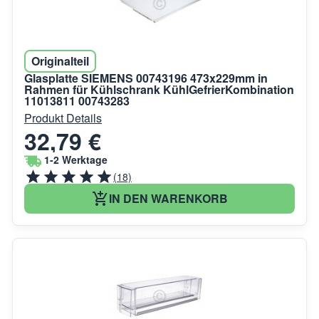
Originalteil
Glasplatte SIEMENS 00743196 473x229mm in
Rahmen für Kühlschrank KühlGefrierKombination
11013811 00743283
Produkt Details
32,79 €
1-2 Werktage
(18)
IN DEN WARENKORB