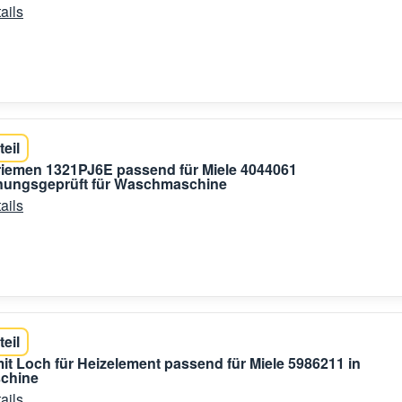
ails
teil
riemen 1321PJ6E passend für Miele 4044061
ungsgeprüft für Waschmaschine
ails
teil
it Loch für Heizelement passend für Miele 5986211 in
chine
ails