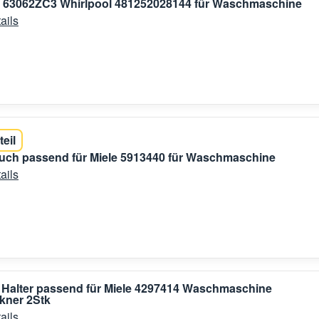
r 63062ZC3 Whirlpool 481252028144 für Waschmaschine
ails
teil
uch passend für Miele 5913440 für Waschmaschine
ails
 Halter passend für Miele 4297414 Waschmaschine
kner 2Stk
ails