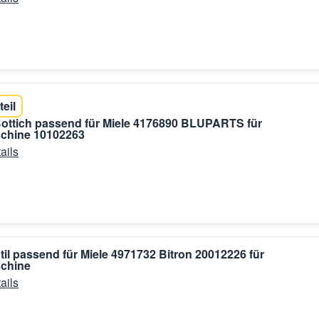
teil
Bottich passend für Miele 4176890 BLUPARTS für
hine 10102263
ails
il passend für Miele 4971732 Bitron 20012226 für
chine
ails