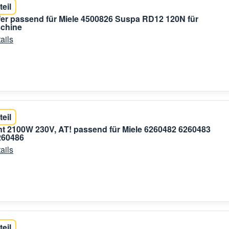
teil
r passend für Miele 4500826 Suspa RD12 120N für
chine
ails
teil
t 2100W 230V, AT! passend für Miele 6260482 6260483
260486
ails
teil