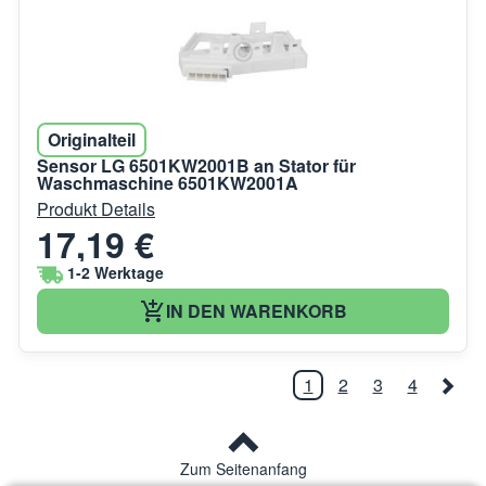
Originalteil
Sensor LG 6501KW2001B an Stator für
Waschmaschine 6501KW2001A
Produkt Details
17,19 €
1-2 Werktage
IN DEN WARENKORB
1
2
3
4
Zum Seitenanfang