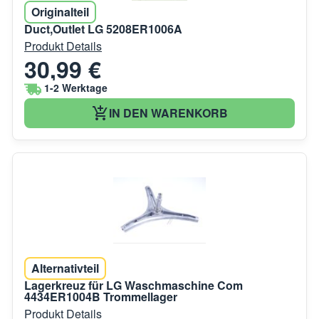
Originalteil
Duct,Outlet LG 5208ER1006A
Produkt Details
30,99 €
1-2 Werktage
IN DEN WARENKORB
Alternativteil
Lagerkreuz für LG Waschmaschine Com
4434ER1004B Trommellager
Produkt Details