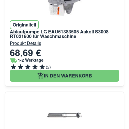
Originalteil
Ablaufpumpe LG EAU61383505 Askoll S3008
RT021800 für Waschmaschine
Produkt Details
68,69 €
1-2 Werktage
(2)
IN DEN WARENKORB