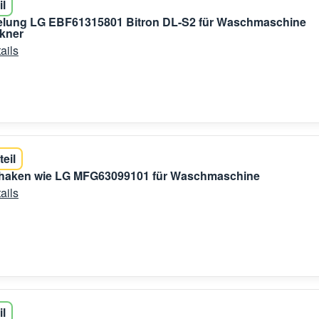
il
gelung LG EBF61315801 Bitron DL-S2 für Waschmaschine
kner
ails
teil
ßhaken wie LG MFG63099101 für Waschmaschine
ails
il