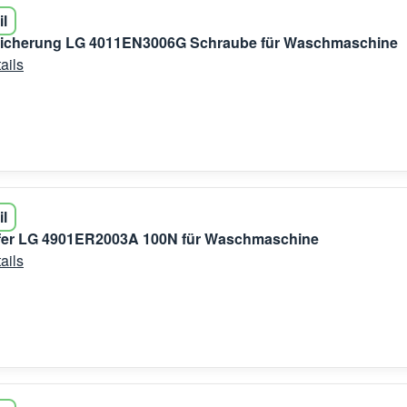
il
sicherung LG 4011EN3006G Schraube für Waschmaschine
ails
il
er LG 4901ER2003A 100N für Waschmaschine
ails