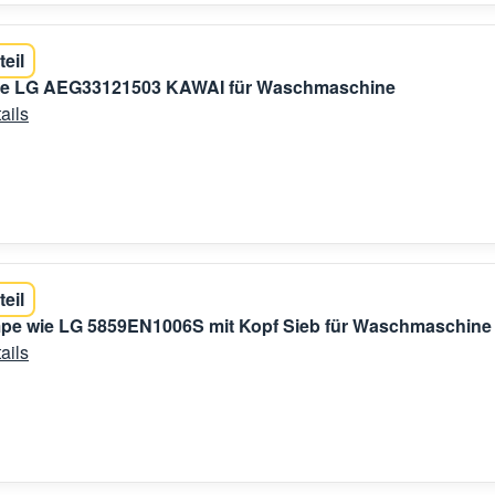
teil
ie LG AEG33121503 KAWAI für Waschmaschine
ails
teil
pe wie LG 5859EN1006S mit Kopf Sieb für Waschmaschine
ails