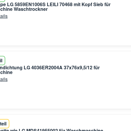
e LG 5859EN1006S LEILI 70468 mit Kopf Sieb für
hine Waschtrockner
ails
il
endichtung LG 4036ER2004A 37x76x9,5/12 für
chine
ails
teil
ette wie LG MDS41955002 für Waschmaschine