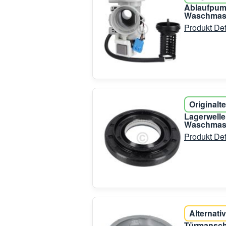
Ablaufpump
Waschmasc
Produkt Det
Originalte
Lagerwell
Waschmas
Produkt Det
Alternativ
Türmansch