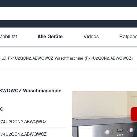
obilität
Alle Geräte
Videos
Ratgebe
 für LG F74U2QCN2.ABWQWCZ Waschmaschine (F74U2QCN2.ABWQWCZ)
2.ABWQWCZ Waschmaschine
LG
F74U2QCN2.ABWQWCZ
F74U2QCN2.ABWQWCZ