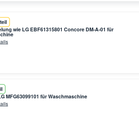
teil
gelung wie LG EBF61315801 Concore DM-A-01 für
chine
ails
il
LG MFG63099101 für Waschmaschine
ails