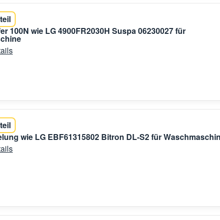
teil
er 100N wie LG 4900FR2030H Suspa 06230027 für
chine
ails
teil
gelung wie LG EBF61315802 Bitron DL-S2 für Waschmaschi
ails