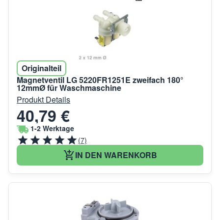
Originalteil
Magnetventil LG 5220FR1251E zweifach 180°
12mmØ für Waschmaschine
Produkt Details
40,79 €
1-2 Werktage
(7)
IN DEN WARENKORB