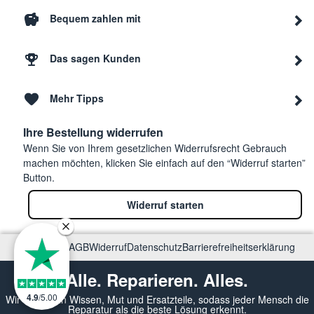
Bequem zahlen mit
Das sagen Kunden
Mehr Tipps
Ihre Bestellung widerrufen
Wenn Sie von Ihrem gesetzlichen Widerrufsrecht Gebrauch
machen möchten, klicken Sie einfach auf den “Widerruf starten”
Button.
Widerruf starten
Impressum
AGB
Widerruf
Datenschutz
Barrierefreiheitserklärung
Alle. Reparieren. Alles.
4.9
/
5.00
Wir vermitteln Wissen, Mut und Ersatzteile, sodass jeder Mensch die
Reparatur als die beste Lösung erkennt.