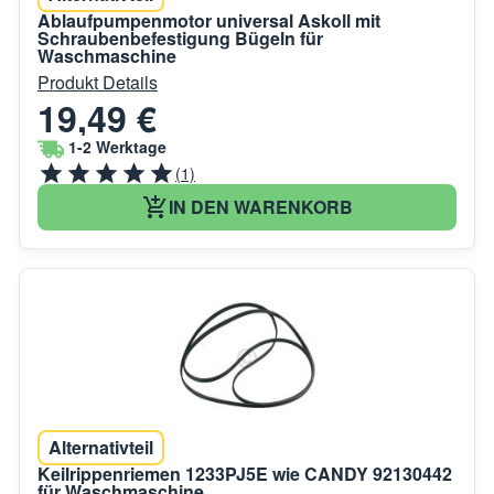
Ablaufpumpenmotor universal Askoll mit
Schraubenbefestigung Bügeln für
Waschmaschine
Produkt Details
19,49 €
1-2 Werktage
(1)
IN DEN WARENKORB
Alternativteil
Keilrippenriemen 1233PJ5E wie CANDY 92130442
für Waschmaschine